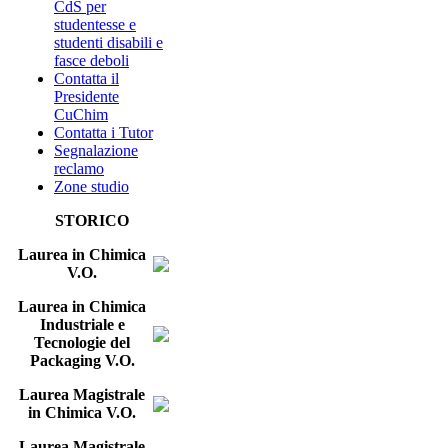
CdS per
studentesse e
studenti disabili e
fasce deboli
Contatta il
Presidente
CuChim
Contatta i Tutor
Segnalazione
reclamo
Zone studio
STORICO
Laurea in Chimica
V.O.
Laurea in Chimica
Industriale e
Tecnologie del
Packaging V.O.
Laurea Magistrale
in Chimica V.O.
Laurea Magistrale