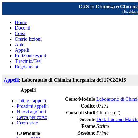
CdS in Chimica e Chimica
Info:
did.ch
Home
Docenti
Corsi
Orario lezioni
Aule
Appelli
Iscrizione esami
Tirocinio/Tesi
Regolamenti
Appelli
: Laboratorio di Chimica Inorganica del 17/02/2016
Appelli
Corso/Modulo
Laboratorio di Chimi
Tutti gli appelli
Codice
07272
Prossimi appelli
Nuovi aggiunti
Corso di studi
Chimica (T)
Cerca per corso
Docente
Dott. Luciano March
Cerca testo
Esame
Scritto
Sessione
Prima
Calendario