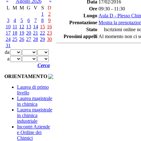
«
Agosto 2026
»
Data
17/02/2016
L
M
M
G
V
S
D
Ore
09:30 - 11:30
1
2
Luogo
Aula D - Plesso Chi
3
4
5
6
7
8
9
Prenotazione
Mostra la prenotazion
10
11
12
13
14
15
16
Stato
Iscrizioni online no
17
18
19
20
21
22
23
Prossimi appelli
Al momento non ci so
24
25
26
27
28
29
30
31
da
a
Cerca
ORIENTAMENTO
Laurea di primo
livello
Laurea magistrale
in chimica
Laurea magistrale
in chimica
industriale
Incontri Aziende
e Ordine dei
Chimici