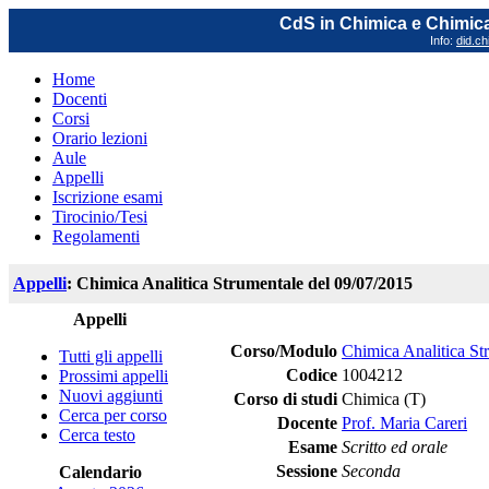
CdS in Chimica e Chimica
Info:
did.ch
Home
Docenti
Corsi
Orario lezioni
Aule
Appelli
Iscrizione esami
Tirocinio/Tesi
Regolamenti
Appelli
: Chimica Analitica Strumentale del 09/07/2015
Appelli
Corso/Modulo
Chimica Analitica St
Tutti gli appelli
Codice
1004212
Prossimi appelli
Nuovi aggiunti
Corso di studi
Chimica (T)
Cerca per corso
Docente
Prof. Maria Careri
Cerca testo
Esame
Scritto ed orale
Sessione
Seconda
Calendario