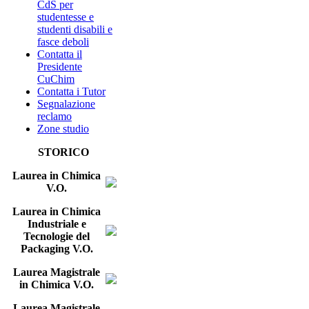
CdS per
studentesse e
studenti disabili e
fasce deboli
Contatta il
Presidente
CuChim
Contatta i Tutor
Segnalazione
reclamo
Zone studio
STORICO
Laurea in Chimica
V.O.
Laurea in Chimica
Industriale e
Tecnologie del
Packaging V.O.
Laurea Magistrale
in Chimica V.O.
Laurea Magistrale