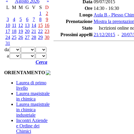
«
Agosto 2026
»
Data
09/07/2015
L
M
M
G
V
S
D
Ore
14:30 - 16:30
1
2
Luogo
Aula B - Plesso Chi
3
4
5
6
7
8
9
Prenotazione
Mostra la prenotazion
10
11
12
13
14
15
16
Stato
Iscrizioni online no
17
18
19
20
21
22
23
Prossimi appelli
21/12/2015
-
20/07
24
25
26
27
28
29
30
31
da
a
Cerca
ORIENTAMENTO
Laurea di primo
livello
Laurea magistrale
in chimica
Laurea magistrale
in chimica
industriale
Incontri Aziende
e Ordine dei
Chimici