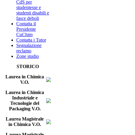
CdS per
studentesse e
studenti disabili e
fasce deboli
Contatta il
Presidente
CuChim
Contatta i Tutor
Segnalazione
reclamo
Zone studio
STORICO
Laurea in Chimica
V.O.
Laurea in Chimica
Industriale e
Tecnologie del
Packaging V.O.
Laurea Magistrale
in Chimica V.O.
Laurea Magistrale