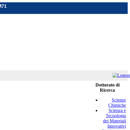
M71
Dottorato di
Ricerca
Scienze
Chimiche
Scienza e
Tecnologia
dei Materiali
Innovativi