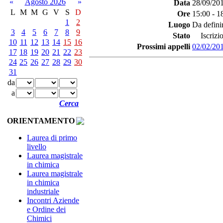
«
Agosto 2026
»
Data
28/09/20
L
M
M
G
V
S
D
Ore
15:00 - 1
1
2
Luogo
Da defini
3
4
5
6
7
8
9
Stato
Iscrizio
10
11
12
13
14
15
16
Prossimi appelli
02/02/20
17
18
19
20
21
22
23
24
25
26
27
28
29
30
31
da
a
Cerca
ORIENTAMENTO
Laurea di primo
livello
Laurea magistrale
in chimica
Laurea magistrale
in chimica
industriale
Incontri Aziende
e Ordine dei
Chimici