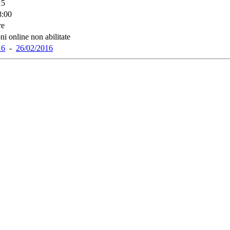
15
8:00
re
ni online non abilitate
16
-
26/02/2016