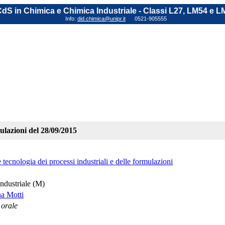
dS in Chimica e Chimica Industriale - Classi L27, LM54 e L
Info:
did.chimica@unipr.it
0521-905555
mulazioni del 28/09/2015
tecnologia dei processi industriali e delle formulazioni
ndustriale (M)
na Motti
 orale