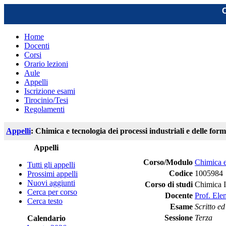
C
Home
Docenti
Corsi
Orario lezioni
Aule
Appelli
Iscrizione esami
Tirocinio/Tesi
Regolamenti
Appelli
: Chimica e tecnologia dei processi industriali e delle for
Appelli
Corso/Modulo
Chimica e 
Tutti gli appelli
Codice
1005984
Prossimi appelli
Nuovi aggiunti
Corso di studi
Chimica I
Cerca per corso
Docente
Prof. Ele
Cerca testo
Esame
Scritto ed
Sessione
Terza
Calendario