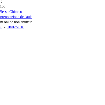
15
8:00
Plesso Chimico
 prenotazione dell'aula
ni online non abilitate
16
-
18/02/2016