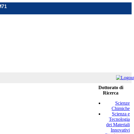
M71
Dottorato di
Ricerca
Scienze
Chimiche
Scienza e
Tecnologia
dei Materiali
Innovativi