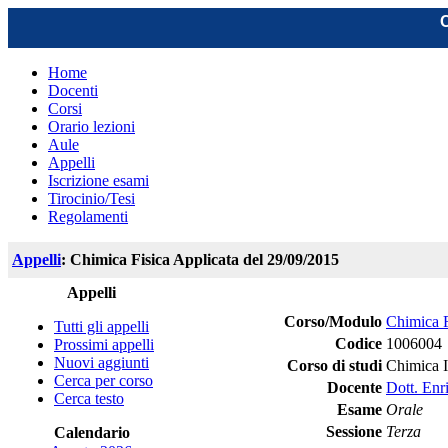
C
Home
Docenti
Corsi
Orario lezioni
Aule
Appelli
Iscrizione esami
Tirocinio/Tesi
Regolamenti
Appelli
: Chimica Fisica Applicata del 29/09/2015
Appelli
Corso/Modulo
Chimica F
Tutti gli appelli
Codice
1006004
Prossimi appelli
Nuovi aggiunti
Corso di studi
Chimica I
Cerca per corso
Docente
Dott. Enr
Cerca testo
Esame
Orale
Sessione
Terza
Calendario