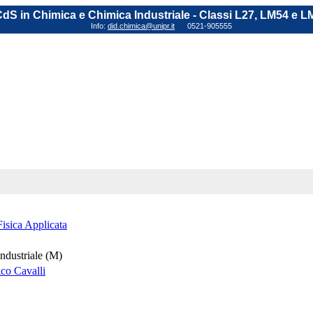
dS in Chimica e Chimica Industriale - Classi L27, LM54 e L
Info:
did.chimica@unipr.it
0521-905555
isica Applicata
ndustriale (M)
ico Cavalli