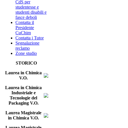
CdS per
studentesse e
studenti disabili e
fasce deboli
Contatta il
Presidente
CuChim
Contatta i Tutor
Segnalazione
reclamo
Zone studio
STORICO
Laurea in Chimica
V.O.
Laurea in Chimica
Industriale e
Tecnologie del
Packaging V.O.
Laurea Magistrale
in Chimica V.O.
Laurea Magistrale