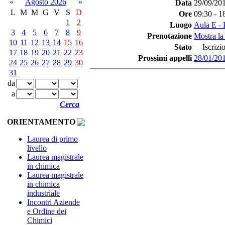
«
Agosto 2026
»
Data
29/09/20
L
M
M
G
V
S
D
Ore
09:30 - 1
1
2
Luogo
Aula E - 
3
4
5
6
7
8
9
Prenotazione
Mostra la
10
11
12
13
14
15
16
Stato
Iscrizio
17
18
19
20
21
22
23
Prossimi appelli
28/01/20
24
25
26
27
28
29
30
31
da
a
Cerca
ORIENTAMENTO
Laurea di primo
livello
Laurea magistrale
in chimica
Laurea magistrale
in chimica
industriale
Incontri Aziende
e Ordine dei
Chimici