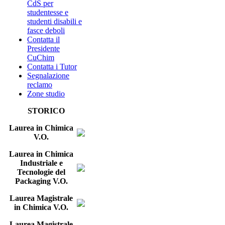
CdS per
studentesse e
studenti disabili e
fasce deboli
Contatta il
Presidente
CuChim
Contatta i Tutor
Segnalazione
reclamo
Zone studio
STORICO
Laurea in Chimica
V.O.
Laurea in Chimica
Industriale e
Tecnologie del
Packaging V.O.
Laurea Magistrale
in Chimica V.O.
Laurea Magistrale