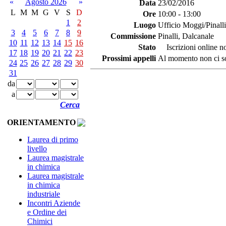
«
Agosto 2026
»
Data
23/02/2016
L
M
M
G
V
S
D
Ore
10:00 - 13:00
1
2
Luogo
Ufficio Moggi/Pinalli
3
4
5
6
7
8
9
Commissione
Pinalli, Dalcanale
10
11
12
13
14
15
16
Stato
Iscrizioni online no
17
18
19
20
21
22
23
Prossimi appelli
Al momento non ci so
24
25
26
27
28
29
30
31
da
a
Cerca
ORIENTAMENTO
Laurea di primo
livello
Laurea magistrale
in chimica
Laurea magistrale
in chimica
industriale
Incontri Aziende
e Ordine dei
Chimici