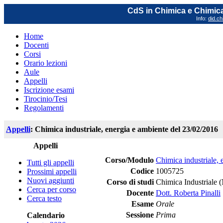
CdS in Chimica e Chimica
Info:
did.ch
Home
Docenti
Corsi
Orario lezioni
Aule
Appelli
Iscrizione esami
Tirocinio/Tesi
Regolamenti
Appelli
: Chimica industriale, energia e ambiente del 23/02/2016
Appelli
Corso/Modulo
Chimica industriale, 
Tutti gli appelli
Codice
1005725
Prossimi appelli
Nuovi aggiunti
Corso di studi
Chimica Industriale 
Cerca per corso
Docente
Dott. Roberta Pinalli
Cerca testo
Esame
Orale
Sessione
Prima
Calendario