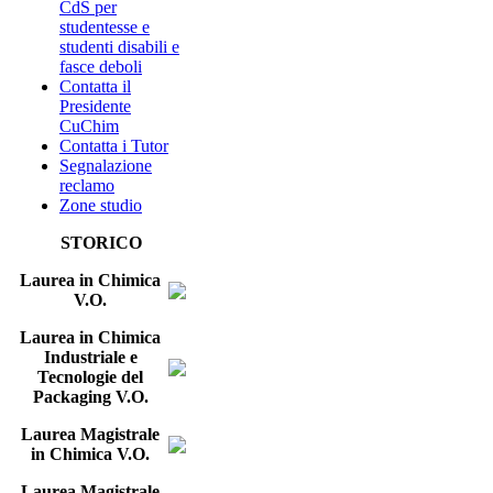
CdS per
studentesse e
studenti disabili e
fasce deboli
Contatta il
Presidente
CuChim
Contatta i Tutor
Segnalazione
reclamo
Zone studio
STORICO
Laurea in Chimica
V.O.
Laurea in Chimica
Industriale e
Tecnologie del
Packaging V.O.
Laurea Magistrale
in Chimica V.O.
Laurea Magistrale