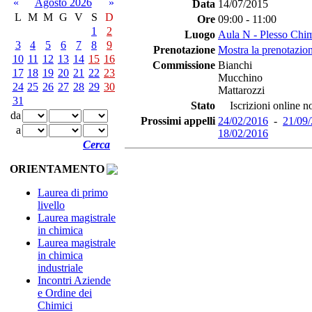
«
Agosto 2026
»
Data
14/07/2015
L
M
M
G
V
S
D
Ore
09:00 - 11:00
1
2
Luogo
Aula N - Plesso Chi
3
4
5
6
7
8
9
Prenotazione
Mostra la prenotazion
10
11
12
13
14
15
16
Commissione
Bianchi
17
18
19
20
21
22
23
Mucchino
24
25
26
27
28
29
30
Mattarozzi
31
Stato
Iscrizioni online no
da
Prossimi appelli
24/02/2016
-
21/09
a
18/02/2016
Cerca
ORIENTAMENTO
Laurea di primo
livello
Laurea magistrale
in chimica
Laurea magistrale
in chimica
industriale
Incontri Aziende
e Ordine dei
Chimici