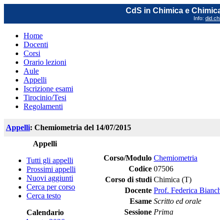
CdS in Chimica e Chimica
Info:
did.ch
Home
Docenti
Corsi
Orario lezioni
Aule
Appelli
Iscrizione esami
Tirocinio/Tesi
Regolamenti
Appelli
: Chemiometria del 14/07/2015
Appelli
Corso/Modulo
Chemiometria
Tutti gli appelli
Codice
07506
Prossimi appelli
Nuovi aggiunti
Corso di studi
Chimica (T)
Cerca per corso
Docente
Prof. Federica Bianc
Cerca testo
Esame
Scritto ed orale
Sessione
Prima
Calendario