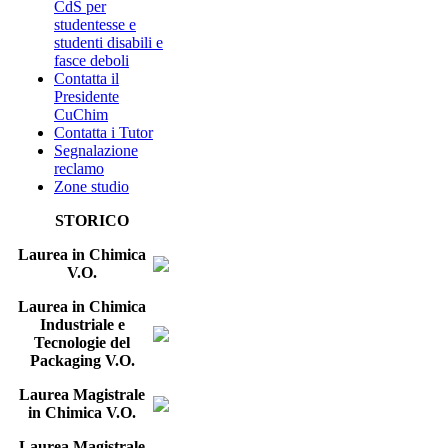
CdS per
studentesse e
studenti disabili e
fasce deboli
Contatta il
Presidente
CuChim
Contatta i Tutor
Segnalazione
reclamo
Zone studio
STORICO
Laurea in Chimica
V.O.
Laurea in Chimica
Industriale e
Tecnologie del
Packaging V.O.
Laurea Magistrale
in Chimica V.O.
Laurea Magistrale