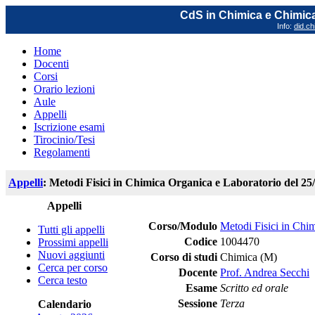
CdS in Chimica e Chimica
Info:
did.ch
Home
Docenti
Corsi
Orario lezioni
Aule
Appelli
Iscrizione esami
Tirocinio/Tesi
Regolamenti
Appelli
: Metodi Fisici in Chimica Organica e Laboratorio del 25
Appelli
Corso/Modulo
Metodi Fisici in Chi
Tutti gli appelli
Codice
1004470
Prossimi appelli
Nuovi aggiunti
Corso di studi
Chimica (M)
Cerca per corso
Docente
Prof. Andrea Secchi
Cerca testo
Esame
Scritto ed orale
Sessione
Terza
Calendario