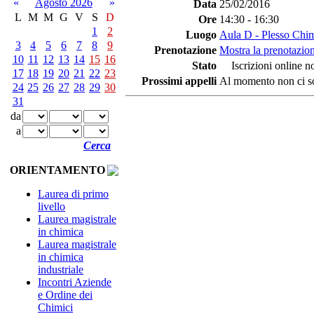
«
Agosto 2026
»
Data
25/02/2016
L
M
M
G
V
S
D
Ore
14:30 - 16:30
1
2
Luogo
Aula D - Plesso Chi
3
4
5
6
7
8
9
Prenotazione
Mostra la prenotazion
10
11
12
13
14
15
16
Stato
Iscrizioni online no
17
18
19
20
21
22
23
Prossimi appelli
Al momento non ci so
24
25
26
27
28
29
30
31
da
a
Cerca
ORIENTAMENTO
Laurea di primo
livello
Laurea magistrale
in chimica
Laurea magistrale
in chimica
industriale
Incontri Aziende
e Ordine dei
Chimici