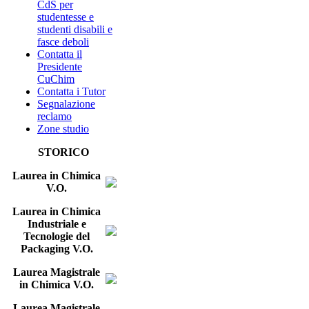
CdS per
studentesse e
studenti disabili e
fasce deboli
Contatta il
Presidente
CuChim
Contatta i Tutor
Segnalazione
reclamo
Zone studio
STORICO
Laurea in Chimica
V.O.
Laurea in Chimica
Industriale e
Tecnologie del
Packaging V.O.
Laurea Magistrale
in Chimica V.O.
Laurea Magistrale