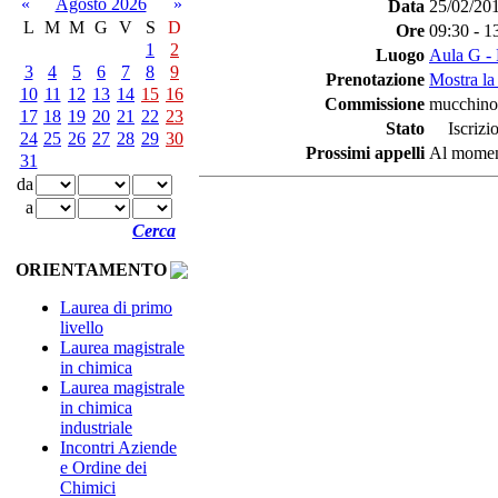
«
Agosto 2026
»
Data
25/02/20
L
M
M
G
V
S
D
Ore
09:30 - 1
1
2
Luogo
Aula G - 
3
4
5
6
7
8
9
Prenotazione
Mostra la
10
11
12
13
14
15
16
Commissione
mucchino
17
18
19
20
21
22
23
Stato
Iscrizio
24
25
26
27
28
29
30
Prossimi appelli
Al moment
31
da
a
Cerca
ORIENTAMENTO
Laurea di primo
livello
Laurea magistrale
in chimica
Laurea magistrale
in chimica
industriale
Incontri Aziende
e Ordine dei
Chimici