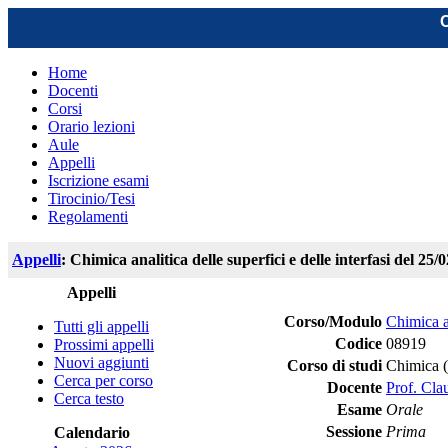
C
Home
Docenti
Corsi
Orario lezioni
Aule
Appelli
Iscrizione esami
Tirocinio/Tesi
Regolamenti
Appelli
: Chimica analitica delle superfici e delle interfasi del 25/
Appelli
Corso/Modulo
Chimica an
Tutti gli appelli
Codice
08919
Prossimi appelli
Nuovi aggiunti
Corso di studi
Chimica 
Cerca per corso
Docente
Prof. Cl
Cerca testo
Esame
Orale
Sessione
Prima
Calendario