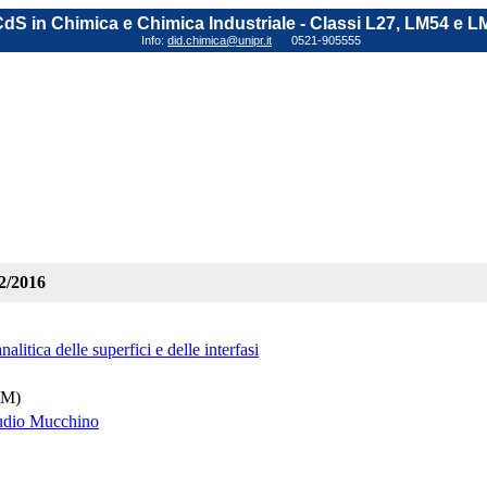
dS in Chimica e Chimica Industriale - Classi L27, LM54 e L
Info:
did.chimica@unipr.it
0521-905555
02/2016
alitica delle superfici e delle interfasi
(M)
audio Mucchino