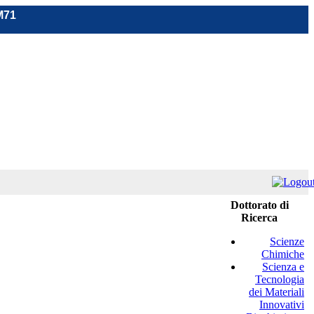
M71
Dottorato di
Ricerca
Scienze
Chimiche
Scienza e
Tecnologia
dei Materiali
Innovativi