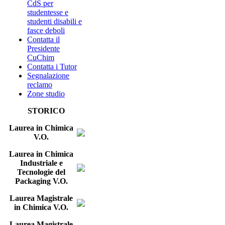
CdS per
studentesse e
studenti disabili e
fasce deboli
Contatta il
Presidente
CuChim
Contatta i Tutor
Segnalazione
reclamo
Zone studio
STORICO
Laurea in Chimica
V.O.
Laurea in Chimica
Industriale e
Tecnologie del
Packaging V.O.
Laurea Magistrale
in Chimica V.O.
Laurea Magistrale