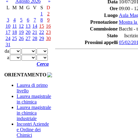
«
Agosto 2026
»
Data
10/07/20
L
M
M
G
V
S
D
Ore
09:00 - 1
1
2
Luogo
Aula Mag
3
4
5
6
7
8
9
Prenotazione
Mostra la
10
11
12
13
14
15
16
Commissione
Bacchi - 
17
18
19
20
21
22
23
Stato
Iscrizio
24
25
26
27
28
29
30
Prossimi appelli
05/02/20
31
da
a
Cerca
ORIENTAMENTO
Laurea di primo
livello
Laurea magistrale
in chimica
Laurea magistrale
in chimica
industriale
Incontri Aziende
e Ordine dei
Chimici