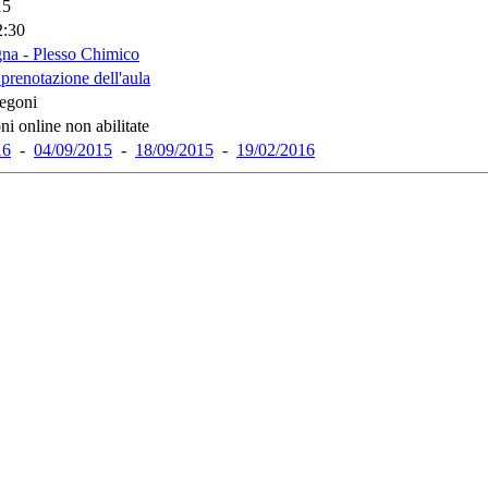
15
2:30
na - Plesso Chimico
 prenotazione dell'aula
tegoni
ni online non abilitate
16
-
04/09/2015
-
18/09/2015
-
19/02/2016