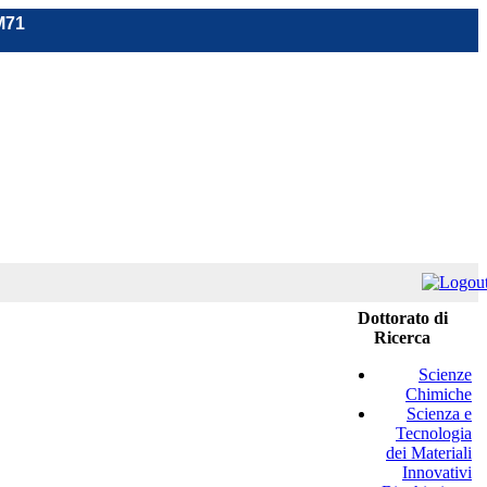
M71
Dottorato di
Ricerca
Scienze
Chimiche
Scienza e
Tecnologia
dei Materiali
Innovativi