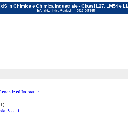
dS in Chimica e Chimica Industriale - Classi L27, LM54 e L
Info:
did.chimica@unipr.it
0521-905555
enerale ed Inorganica
(T)
ssia Bacchi