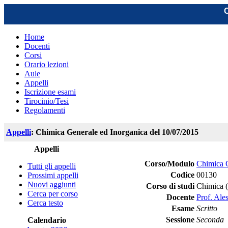
C
Home
Docenti
Corsi
Orario lezioni
Aule
Appelli
Iscrizione esami
Tirocinio/Tesi
Regolamenti
Appelli
: Chimica Generale ed Inorganica del 10/07/2015
Appelli
Corso/Modulo
Chimica G
Tutti gli appelli
Codice
00130
Prossimi appelli
Nuovi aggiunti
Corso di studi
Chimica 
Cerca per corso
Docente
Prof. Ale
Cerca testo
Esame
Scritto
Sessione
Seconda
Calendario