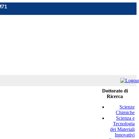
M71
Dottorato di
Ricerca
Scienze
Chimiche
Scienza e
Tecnologia
dei Materiali
Innovativi