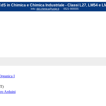
dS in Chimica e Chimica Industriale - Classi L27, LM54 e L
Info:
did.chimica@unipr.it
0521-905555
rganica I
(T)
uro Arduini