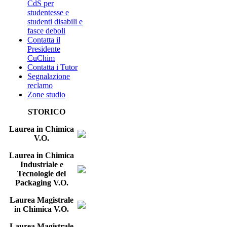
CdS per
studentesse e
studenti disabili e
fasce deboli
Contatta il
Presidente
CuChim
Contatta i Tutor
Segnalazione
reclamo
Zone studio
STORICO
Laurea in Chimica
V.O.
Laurea in Chimica
Industriale e
Tecnologie del
Packaging V.O.
Laurea Magistrale
in Chimica V.O.
Laurea Magistrale