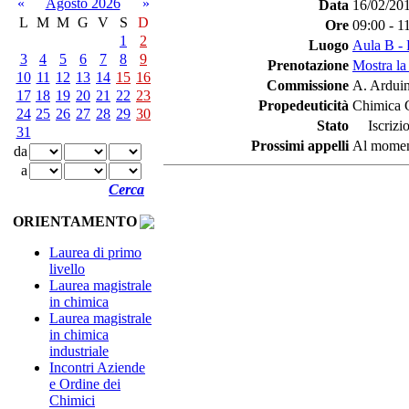
«
Agosto 2026
»
Data
16/02/20
L
M
M
G
V
S
D
Ore
09:00 - 1
1
2
Luogo
Aula B - 
3
4
5
6
7
8
9
Prenotazione
Mostra la
10
11
12
13
14
15
16
Commissione
A. Arduin
17
18
19
20
21
22
23
Propedeuticità
Chimica 
24
25
26
27
28
29
30
Stato
Iscrizio
31
Prossimi appelli
Al moment
da
a
Cerca
ORIENTAMENTO
Laurea di primo
livello
Laurea magistrale
in chimica
Laurea magistrale
in chimica
industriale
Incontri Aziende
e Ordine dei
Chimici