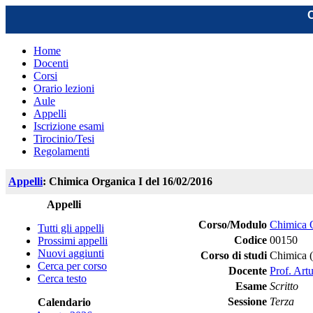
C
Home
Docenti
Corsi
Orario lezioni
Aule
Appelli
Iscrizione esami
Tirocinio/Tesi
Regolamenti
Appelli
: Chimica Organica I del 16/02/2016
Appelli
Corso/Modulo
Chimica O
Tutti gli appelli
Codice
00150
Prossimi appelli
Nuovi aggiunti
Corso di studi
Chimica 
Cerca per corso
Docente
Prof. Art
Cerca testo
Esame
Scritto
Sessione
Terza
Calendario