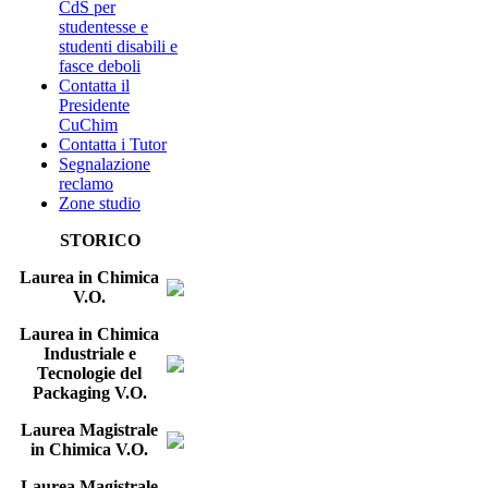
CdS per
studentesse e
studenti disabili e
fasce deboli
Contatta il
Presidente
CuChim
Contatta i Tutor
Segnalazione
reclamo
Zone studio
STORICO
Laurea in Chimica
V.O.
Laurea in Chimica
Industriale e
Tecnologie del
Packaging V.O.
Laurea Magistrale
in Chimica V.O.
Laurea Magistrale