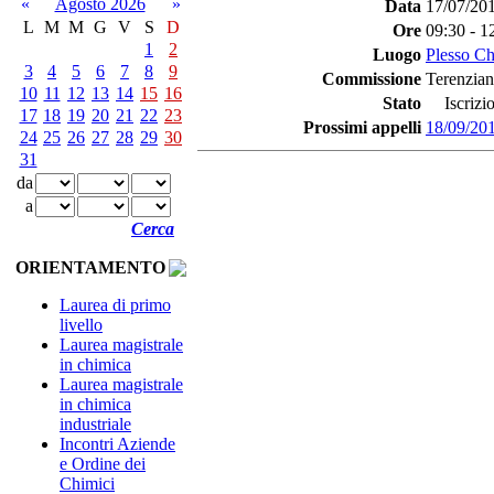
«
Agosto 2026
»
Data
17/07/20
L
M
M
G
V
S
D
Ore
09:30 - 1
1
2
Luogo
Plesso C
3
4
5
6
7
8
9
Commissione
Terenzian
10
11
12
13
14
15
16
Stato
Iscrizio
17
18
19
20
21
22
23
Prossimi appelli
18/09/20
24
25
26
27
28
29
30
31
da
a
Cerca
ORIENTAMENTO
Laurea di primo
livello
Laurea magistrale
in chimica
Laurea magistrale
in chimica
industriale
Incontri Aziende
e Ordine dei
Chimici