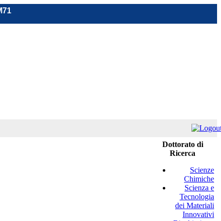
M71
Dottorato di
Ricerca
Scienze
Chimiche
Scienza e
Tecnologia
dei Materiali
Innovativi