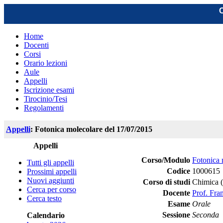
C
Home
Docenti
Corsi
Orario lezioni
Aule
Appelli
Iscrizione esami
Tirocinio/Tesi
Regolamenti
Appelli
: Fotonica molecolare del 17/07/2015
Appelli
Corso/Modulo
Fotonica 
Tutti gli appelli
Codice
1000615
Prossimi appelli
Nuovi aggiunti
Corso di studi
Chimica 
Cerca per corso
Docente
Prof. Fra
Cerca testo
Esame
Orale
Sessione
Seconda
Calendario