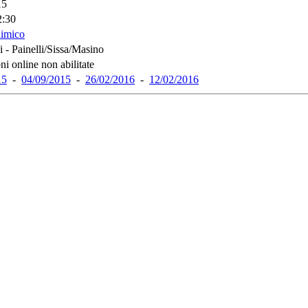
15
2:30
himico
i - Painelli/Sissa/Masino
ni online non abilitate
15
-
04/09/2015
-
26/02/2016
-
12/02/2016