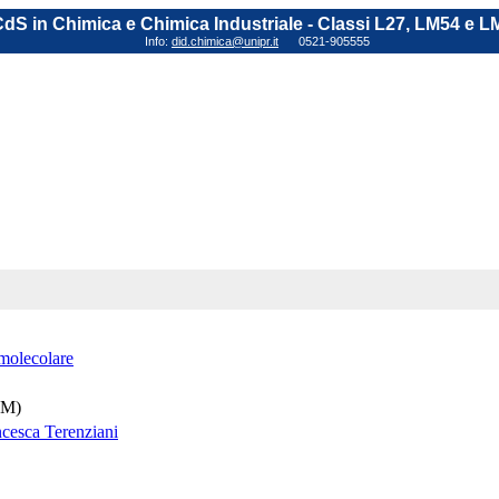
dS in Chimica e Chimica Industriale - Classi L27, LM54 e L
Info:
did.chimica@unipr.it
0521-905555
molecolare
(M)
ncesca Terenziani