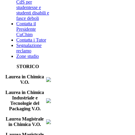
CdS per
studentesse e
studenti disabili e
fasce deboli
Contatta il
Presidente
CuChim
Contatta i Tutor
Segnalazione
reclamo
Zone studio
STORICO
Laurea in Chimica
V.O.
Laurea in Chimica
Industriale e
Tecnologie del
Packaging V.O.
Laurea Magistrale
in Chimica V.O.
Laurea Magistrale