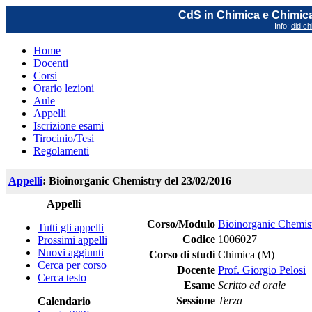
CdS in Chimica e Chimica
Info:
did.ch
Home
Docenti
Corsi
Orario lezioni
Aule
Appelli
Iscrizione esami
Tirocinio/Tesi
Regolamenti
Appelli
: Bioinorganic Chemistry del 23/02/2016
Appelli
Corso/Modulo
Bioinorganic Chemis
Tutti gli appelli
Codice
1006027
Prossimi appelli
Nuovi aggiunti
Corso di studi
Chimica (M)
Cerca per corso
Docente
Prof. Giorgio Pelosi
Cerca testo
Esame
Scritto ed orale
Sessione
Terza
Calendario