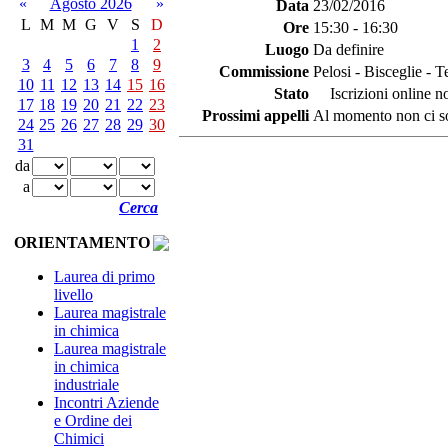
«
Agosto 2026
»
Data
23/02/2016
L
M
M
G
V
S
D
Ore
15:30 - 16:30
1
2
Luogo
Da definire
3
4
5
6
7
8
9
Commissione
Pelosi - Bisceglie - 
10
11
12
13
14
15
16
Stato
Iscrizioni online no
17
18
19
20
21
22
23
Prossimi appelli
Al momento non ci so
24
25
26
27
28
29
30
31
da
a
Cerca
ORIENTAMENTO
Laurea di primo
livello
Laurea magistrale
in chimica
Laurea magistrale
in chimica
industriale
Incontri Aziende
e Ordine dei
Chimici