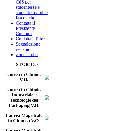
CdS per
studentesse e
studenti disabili e
fasce deboli
Contatta il
Presidente
CuChim
Contatta i Tutor
Segnalazione
reclamo
Zone studio
STORICO
Laurea in Chimica
V.O.
Laurea in Chimica
Industriale e
Tecnologie del
Packaging V.O.
Laurea Magistrale
in Chimica V.O.
Laurea Magistrale