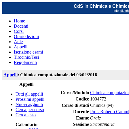
CdS in Chimica e Chimica
Info:
did.ch
Home
Docenti
Corsi
Orario lezioni
Aule
Appelli
Iscrizione esami
Tirocinio/Tesi
Regolamenti
Appelli
: Chimica computazionale del 03/02/2016
Appelli
Corso/Modulo
Chimica computazion
Tutti gli appelli
Codice
1004772
Prossimi appelli
Nuovi aggiunti
Corso di studi
Chimica (M)
Cerca per corso
Docente
Prof. Roberto Camm
Cerca testo
Esame
Orale
Sessione
Straordinaria
Calendario