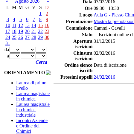
«
Agosto 2026
»
Data
03/02/2016
L
M
M
G
V
S
D
Ore
09:30 - 13:30
1
2
Luogo
Aula G - Plesso Chi
3
4
5
6
7
8
9
Prenotazione
Mostra la prenotazion
10
11
12
13
14
15
16
Commissione
Cammi - Cavalli
17
18
19
20
21
22
23
Stato
Iscrizioni online c
24
25
26
27
28
29
30
Apertura
31/12/2015
31
iscrizioni
da
Chiusura
02/02/2016
a
iscrizioni
Cerca
Ordine elenco
Data di iscrizione
iscritti
ORIENTAMENTO
Prossimi appelli
24/02/2016
Laurea di primo
livello
Laurea magistrale
in chimica
Laurea magistrale
in chimica
industriale
Incontri Aziende
e Ordine dei
Chimici