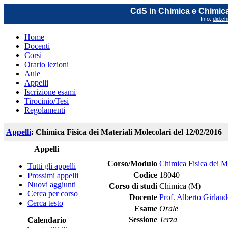
CdS in Chimica e Chimica
Info:
did.ch
Home
Docenti
Corsi
Orario lezioni
Aule
Appelli
Iscrizione esami
Tirocinio/Tesi
Regolamenti
Appelli
: Chimica Fisica dei Materiali Molecolari del 12/02/2016
Appelli
Corso/Modulo
Chimica Fisica dei Ma
Tutti gli appelli
Codice
18040
Prossimi appelli
Nuovi aggiunti
Corso di studi
Chimica (M)
Cerca per corso
Docente
Prof. Alberto Girlan
Cerca testo
Esame
Orale
Sessione
Terza
Calendario