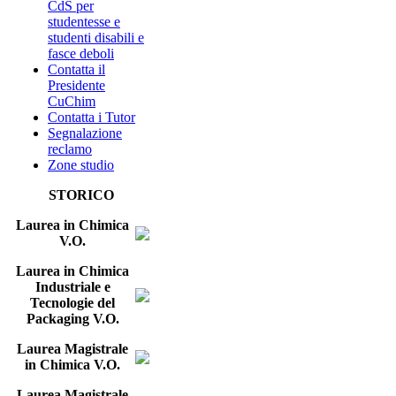
CdS per
studentesse e
studenti disabili e
fasce deboli
Contatta il
Presidente
CuChim
Contatta i Tutor
Segnalazione
reclamo
Zone studio
STORICO
Laurea in Chimica
V.O.
Laurea in Chimica
Industriale e
Tecnologie del
Packaging V.O.
Laurea Magistrale
in Chimica V.O.
Laurea Magistrale