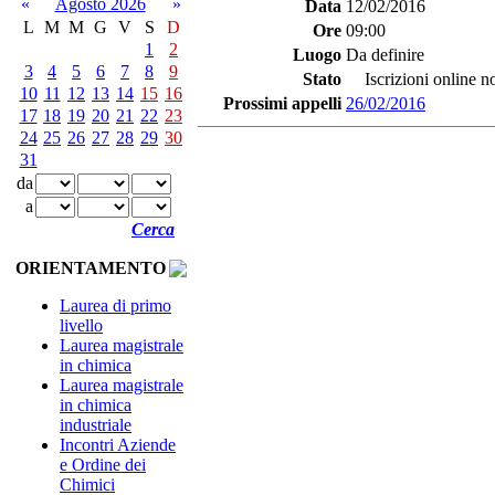
«
Agosto 2026
»
Data
12/02/2016
L
M
M
G
V
S
D
Ore
09:00
1
2
Luogo
Da definire
3
4
5
6
7
8
9
Stato
Iscrizioni online no
10
11
12
13
14
15
16
Prossimi appelli
26/02/2016
17
18
19
20
21
22
23
24
25
26
27
28
29
30
31
da
a
Cerca
ORIENTAMENTO
Laurea di primo
livello
Laurea magistrale
in chimica
Laurea magistrale
in chimica
industriale
Incontri Aziende
e Ordine dei
Chimici