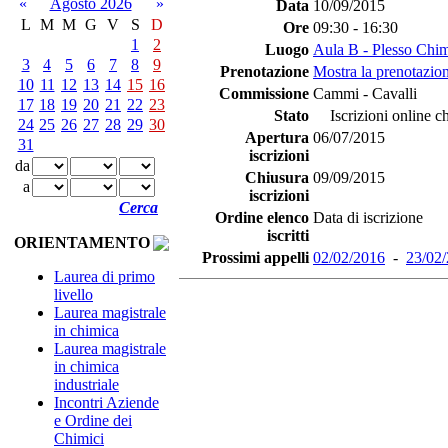
«
Agosto 2026
»
Data
10/09/2015
L
M
M
G
V
S
D
Ore
09:30 - 16:30
1
2
Luogo
Aula B - Plesso Chi
3
4
5
6
7
8
9
Prenotazione
Mostra la prenotazion
10
11
12
13
14
15
16
Commissione
Cammi - Cavalli
17
18
19
20
21
22
23
Stato
Iscrizioni online c
24
25
26
27
28
29
30
Apertura
06/07/2015
31
iscrizioni
da
Chiusura
09/09/2015
a
iscrizioni
Cerca
Ordine elenco
Data di iscrizione
iscritti
ORIENTAMENTO
Prossimi appelli
02/02/2016
-
23/02
Laurea di primo
livello
Laurea magistrale
in chimica
Laurea magistrale
in chimica
industriale
Incontri Aziende
e Ordine dei
Chimici