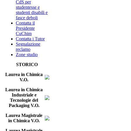
CdS per
studentesse e
studenti disabili e
fasce deboli
Contatta il
Presidente
CuChim
Contatta i Tutor
Segnalazione
reclamo
Zone studio
STORICO
Laurea in Chimica
V.O.
Laurea in Chimica
Industriale e
Tecnologie del
Packaging V.O.
Laurea Magistrale
in Chimica V.O.
Laurea Magistrale