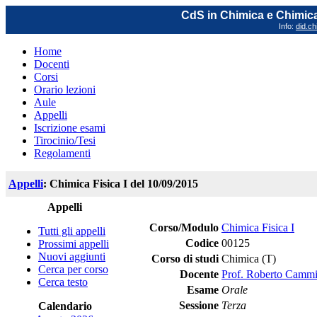
CdS in Chimica e Chimica
Info:
did.ch
Home
Docenti
Corsi
Orario lezioni
Aule
Appelli
Iscrizione esami
Tirocinio/Tesi
Regolamenti
Appelli
: Chimica Fisica I del 10/09/2015
Appelli
Corso/Modulo
Chimica Fisica I
Tutti gli appelli
Codice
00125
Prossimi appelli
Nuovi aggiunti
Corso di studi
Chimica (T)
Cerca per corso
Docente
Prof. Roberto Camm
Cerca testo
Esame
Orale
Sessione
Terza
Calendario