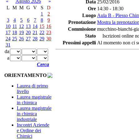
«
Agosto 2026
»
Data
25/02/2016
L
M
M
G
V
S
D
Ore
14:30 - 18:30
1
2
Luogo
Aula B - Plesso Chi
3
4
5
6
7
8
9
Prenotazione
Mostra la prenotazion
10
11
12
13
14
15
16
Commissione
mucchino-bianchi-gi
17
18
19
20
21
22
23
Stato
Iscrizioni online no
24
25
26
27
28
29
30
Prossimi appelli
Al momento non ci so
31
da
a
Cerca
ORIENTAMENTO
Laurea di primo
livello
Laurea magistrale
in chimica
Laurea magistrale
in chimica
industriale
Incontri Aziende
e Ordine dei
Chimici