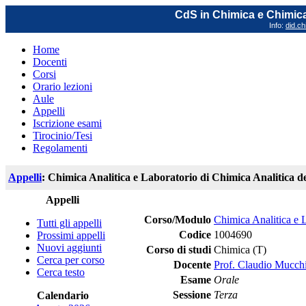
CdS in Chimica e Chimica
Info:
did.ch
Home
Docenti
Corsi
Orario lezioni
Aule
Appelli
Iscrizione esami
Tirocinio/Tesi
Regolamenti
Appelli
: Chimica Analitica e Laboratorio di Chimica Analitica d
Appelli
Corso/Modulo
Chimica Analitica e 
Tutti gli appelli
Codice
1004690
Prossimi appelli
Nuovi aggiunti
Corso di studi
Chimica (T)
Cerca per corso
Docente
Prof. Claudio Mucch
Cerca testo
Esame
Orale
Sessione
Terza
Calendario