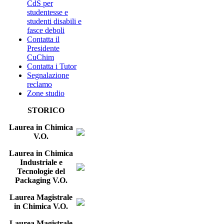
CdS per
studentesse e
studenti disabili e
fasce deboli
Contatta il
Presidente
CuChim
Contatta i Tutor
Segnalazione
reclamo
Zone studio
STORICO
Laurea in Chimica
V.O.
Laurea in Chimica
Industriale e
Tecnologie del
Packaging V.O.
Laurea Magistrale
in Chimica V.O.
Laurea Magistrale