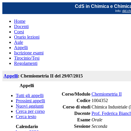
CdS in Chimica e Chimica
Info:
did.ch
Home
Docenti
Corsi
Orario lezioni
Aule
Appelli
Iscrizione esami
Tirocinio/Tesi
Regolamenti
Appelli
: Chemiometria II del 29/07/2015
Appelli
Corso/Modulo
Chemiometria II
Tutti gli appelli
Codice
1004352
Prossimi appelli
Nuovi aggiunti
Corso di studi
Chimica Industriale 
Cerca per corso
Docente
Prof. Federica Bianc
Cerca testo
Esame
Orale
Sessione
Seconda
Calendario