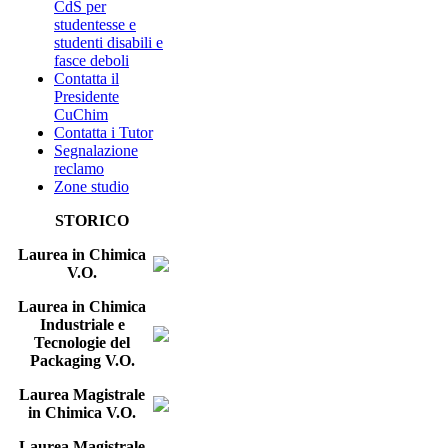
CdS per
studentesse e
studenti disabili e
fasce deboli
Contatta il
Presidente
CuChim
Contatta i Tutor
Segnalazione
reclamo
Zone studio
STORICO
Laurea in Chimica
V.O.
Laurea in Chimica
Industriale e
Tecnologie del
Packaging V.O.
Laurea Magistrale
in Chimica V.O.
Laurea Magistrale