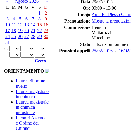
«
Agosto 2026
»
Data
29/07/2015
L
M
M
G
V
S
D
Ore
09:00 - 13:00
1
2
Luogo
Aula F - Plesso Chim
3
4
5
6
7
8
9
Prenotazione
Mostra la prenotazion
10
11
12
13
14
15
16
Commissione
Bianchi
17
18
19
20
21
22
23
Mattarozzi
24
25
26
27
28
29
30
Mucchino
31
Stato
Iscrizioni online no
da
Prossimi appelli
25/02/2016
-
16/02
a
Cerca
ORIENTAMENTO
Laurea di primo
livello
Laurea magistrale
in chimica
Laurea magistrale
in chimica
industriale
Incontri Aziende
e Ordine dei
Chimici