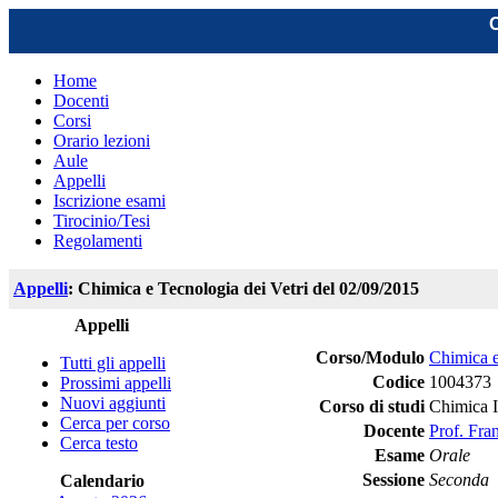
C
Home
Docenti
Corsi
Orario lezioni
Aule
Appelli
Iscrizione esami
Tirocinio/Tesi
Regolamenti
Appelli
: Chimica e Tecnologia dei Vetri del 02/09/2015
Appelli
Corso/Modulo
Chimica e
Tutti gli appelli
Codice
1004373
Prossimi appelli
Nuovi aggiunti
Corso di studi
Chimica I
Cerca per corso
Docente
Prof. Fra
Cerca testo
Esame
Orale
Sessione
Seconda
Calendario