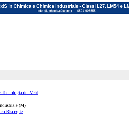
dS in Chimica e Chimica Industriale - Classi L27, LM54 e L
Info:
did.chimica@unipr.it
0521-905555
 Tecnologia dei Vetri
ndustriale (M)
nco Bisceglie