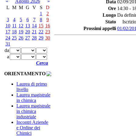
«
Agosto 2026
»
Data
02/09/20
L
M
M
G
V
S
D
Ore
14:30 - 1
1
2
Luogo
Da defini
3
4
5
6
7
8
9
Stato
Iscrizio
10
11
12
13
14
15
16
Prossimi appelli
01/02/20
17
18
19
20
21
22
23
24
25
26
27
28
29
30
31
da
a
Cerca
ORIENTAMENTO
Laurea di primo
livello
Laurea magistrale
in chimica
Laurea magistrale
in chimica
industriale
Incontri Aziende
e Ordine dei
Chimici