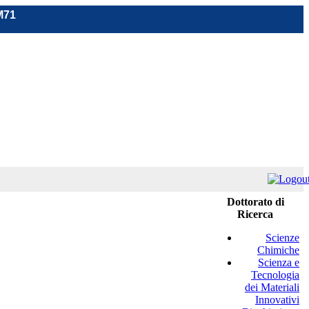
M71
Dottorato di
Ricerca
Scienze
Chimiche
Scienza e
Tecnologia
dei Materiali
Innovativi