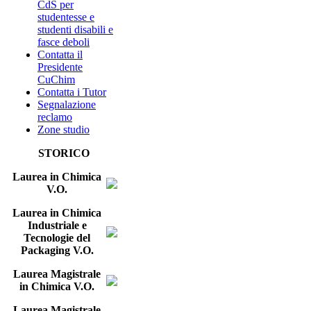
CdS per
studentesse e
studenti disabili e
fasce deboli
Contatta il
Presidente
CuChim
Contatta i Tutor
Segnalazione
reclamo
Zone studio
STORICO
Laurea in Chimica
V.O.
Laurea in Chimica
Industriale e
Tecnologie del
Packaging V.O.
Laurea Magistrale
in Chimica V.O.
Laurea Magistrale