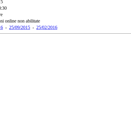
15
8:30
re
ni online non abilitate
16
-
25/09/2015
-
25/02/2016