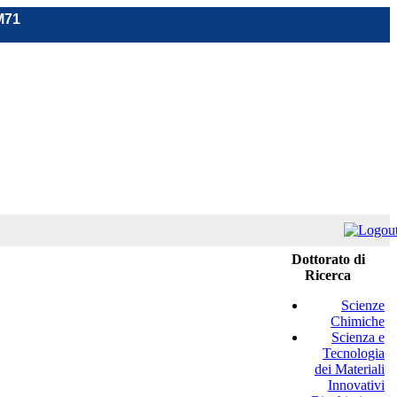
M71
Dottorato di
Ricerca
Scienze
Chimiche
Scienza e
Tecnologia
dei Materiali
Innovativi