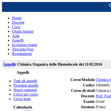
C
Home
Docenti
Corsi
Orario lezioni
Aule
Appelli
Iscrizione esami
Tirocinio/Tesi
Regolamenti
Appelli
: Chimica Organica delle Biomolecole del 11/02/2016
Appelli
Corso/Modulo
Chimica O
Tutti gli appelli
Codice
1004469
Prossimi appelli
Nuovi aggiunti
Corso di studi
Chimica 
Cerca per corso
Docente
Prof. Fra
Cerca testo
Esame
Orale
Sessione
Prima
Calendario