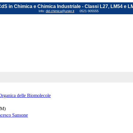
dS in Chimica e Chimica Industriale - Classi L27, LM54 e L
Info:
did.chimica@unipr.it
0521-905555
rganica delle Biomolecole
(M)
ncesco Sansone