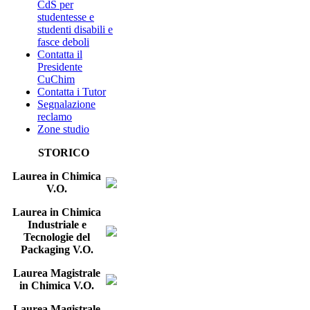
CdS per
studentesse e
studenti disabili e
fasce deboli
Contatta il
Presidente
CuChim
Contatta i Tutor
Segnalazione
reclamo
Zone studio
STORICO
Laurea in Chimica
V.O.
Laurea in Chimica
Industriale e
Tecnologie del
Packaging V.O.
Laurea Magistrale
in Chimica V.O.
Laurea Magistrale