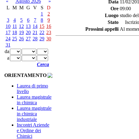
«
Agosto 2026
»
Data
11/02/20
L
M
M
G
V
S
D
Ore
09:00
1
2
Luogo
studio de
3
4
5
6
7
8
9
Stato
Iscrizio
10
11
12
13
14
15
16
Prossimi appelli
Al moment
17
18
19
20
21
22
23
24
25
26
27
28
29
30
31
da
a
Cerca
ORIENTAMENTO
Laurea di primo
livello
Laurea magistrale
in chimica
Laurea magistrale
in chimica
industriale
Incontri Aziende
e Ordine dei
Chimici