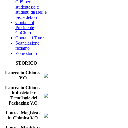
CdS per
studentesse e
studenti disabili e
fasce deboli
Contatta il
Presidente
CuChim
Contatta i Tutor
Segnalazione
reclamo
Zone studio
STORICO
Laurea in Chimica
V.O.
Laurea in Chimica
Industriale e
Tecnologie del
Packaging V.O.
Laurea Magistrale
in Chimica V.O.
Laurea Magistrale