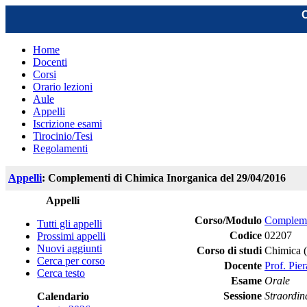
C
Home
Docenti
Corsi
Orario lezioni
Aule
Appelli
Iscrizione esami
Tirocinio/Tesi
Regolamenti
Appelli
: Complementi di Chimica Inorganica del 29/04/2016
Appelli
Corso/Modulo
Compleme
Tutti gli appelli
Codice
02207
Prossimi appelli
Nuovi aggiunti
Corso di studi
Chimica 
Cerca per corso
Docente
Prof. Pie
Cerca testo
Esame
Orale
Sessione
Straordin
Calendario