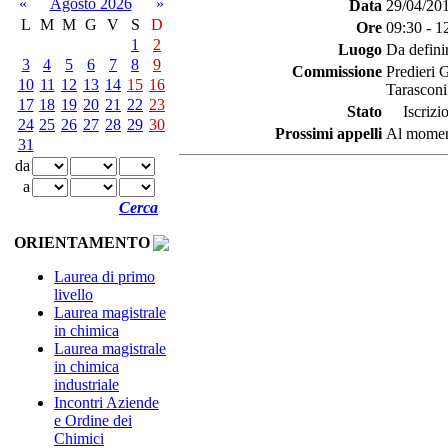
«
Agosto 2026
»
Data
29/04/20
L
M
M
G
V
S
D
Ore
09:30 - 1
1
2
Luogo
Da defini
3
4
5
6
7
8
9
Commissione
Predieri 
10
11
12
13
14
15
16
Tarasconi
17
18
19
20
21
22
23
Stato
Iscrizio
24
25
26
27
28
29
30
Prossimi appelli
Al moment
31
da
a
Cerca
ORIENTAMENTO
Laurea di primo
livello
Laurea magistrale
in chimica
Laurea magistrale
in chimica
industriale
Incontri Aziende
e Ordine dei
Chimici