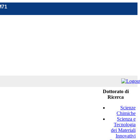
M71
Dottorato di
Ricerca
Scienze
Chimiche
Scienza e
Tecnologia
dei Materiali
Innovativi