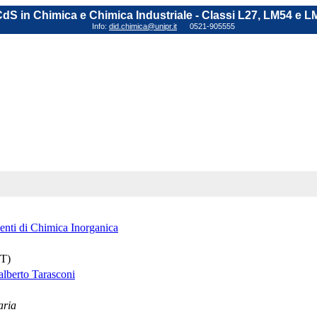
dS in Chimica e Chimica Industriale - Classi L27, LM54 e L
Info:
did.chimica@unipr.it
0521-905555
nti di Chimica Inorganica
(T)
ralberto Tarasconi
aria