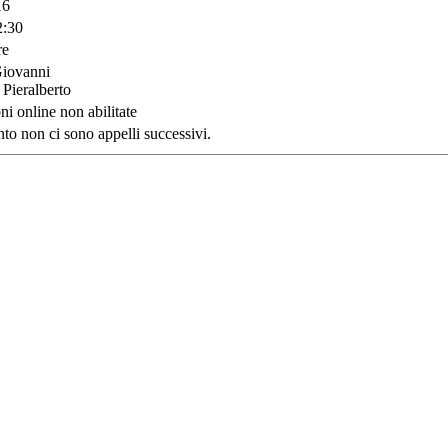
16
2:30
re
Giovanni
 Pieralberto
ni online non abilitate
o non ci sono appelli successivi.