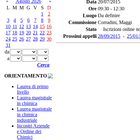
«
Agosto 2026
»
Data
20/07/2015
L
M
M
G
V
S
D
Ore
09:30 - 12:30
1
2
Luogo
Da definire
3
4
5
6
7
8
9
Commissione
Corradini, Maggi
10
11
12
13
14
15
16
Stato
Iscrizioni online no
17
18
19
20
21
22
23
Prossimi appelli
28/09/2015
-
25/01
24
25
26
27
28
29
30
31
da
a
Cerca
ORIENTAMENTO
Laurea di primo
livello
Laurea magistrale
in chimica
Laurea magistrale
in chimica
industriale
Incontri Aziende
e Ordine dei
Chimici