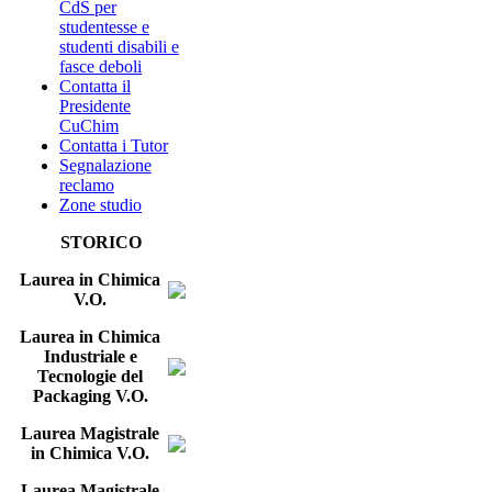
CdS per
studentesse e
studenti disabili e
fasce deboli
Contatta il
Presidente
CuChim
Contatta i Tutor
Segnalazione
reclamo
Zone studio
STORICO
Laurea in Chimica
V.O.
Laurea in Chimica
Industriale e
Tecnologie del
Packaging V.O.
Laurea Magistrale
in Chimica V.O.
Laurea Magistrale