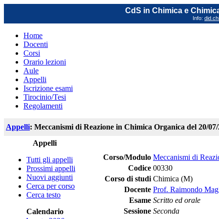
CdS in Chimica e Chimica
Info:
did.ch
Home
Docenti
Corsi
Orario lezioni
Aule
Appelli
Iscrizione esami
Tirocinio/Tesi
Regolamenti
Appelli
: Meccanismi di Reazione in Chimica Organica del 20/07
Appelli
Corso/Modulo
Meccanismi di Reazi
Tutti gli appelli
Codice
00330
Prossimi appelli
Nuovi aggiunti
Corso di studi
Chimica (M)
Cerca per corso
Docente
Prof. Raimondo Mag
Cerca testo
Esame
Scritto ed orale
Sessione
Seconda
Calendario