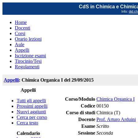
CdS in Chimica e Chimica
Info:
did.ch
Home
Docenti
Corsi
Orario lezioni
Aule
Appelli
Iscrizione esami
Tirocinio/Tesi
Regolamenti
Appelli
: Chimica Organica I del 29/09/2015
Appelli
Corso/Modulo
Chimica Organica I
Tutti gli appelli
Codice
00150
Prossimi appelli
Nuovi aggiunti
Corso di studi
Chimica (T)
Cerca per corso
Docente
Prof. Arturo Arduini
Cerca testo
Esame
Scritto
Sessione
Seconda
Calendario