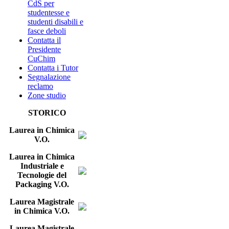
CdS per
studentesse e
studenti disabili e
fasce deboli
Contatta il
Presidente
CuChim
Contatta i Tutor
Segnalazione
reclamo
Zone studio
STORICO
Laurea in Chimica
V.O.
Laurea in Chimica
Industriale e
Tecnologie del
Packaging V.O.
Laurea Magistrale
in Chimica V.O.
Laurea Magistrale