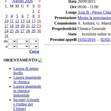
«
Agosto 2026
»
Data
29/09/2015
L
M
M
G
V
S
D
Ore
09:00 - 11:00
1
2
Luogo
Aula B - Plesso Chi
3
4
5
6
7
8
9
Prenotazione
Mostra la prenotazion
10
11
12
13
14
15
16
Commissione
A. Arduini, G. Maestr
17
18
19
20
21
22
23
Propedeuticità
Chimica Generale
24
25
26
27
28
29
30
Stato
Iscrizioni online no
31
Prossimi appelli
16/02/2016
-
02/02
da
a
Cerca
ORIENTAMENTO
Laurea di primo
livello
Laurea magistrale
in chimica
Laurea magistrale
in chimica
industriale
Incontri Aziende
e Ordine dei
Chimici