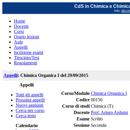
CdS in Chimica e Chimica
Info:
did.ch
Home
Docenti
Corsi
Orario lezioni
Aule
Appelli
Iscrizione esami
Tirocinio/Tesi
Regolamenti
Appelli
: Chimica Organica I del 29/09/2015
Appelli
Corso/Modulo
Chimica Organica I
Tutti gli appelli
Codice
00150
Prossimi appelli
Nuovi aggiunti
Corso di studi
Chimica (T)
Cerca per corso
Docente
Prof. Arturo Arduini
Cerca testo
Esame
Scritto
Sessione
Seconda
Calendario