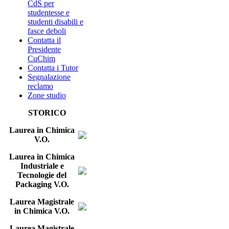
CdS per
studentesse e
studenti disabili e
fasce deboli
Contatta il
Presidente
CuChim
Contatta i Tutor
Segnalazione
reclamo
Zone studio
STORICO
Laurea in Chimica
V.O.
Laurea in Chimica
Industriale e
Tecnologie del
Packaging V.O.
Laurea Magistrale
in Chimica V.O.
Laurea Magistrale