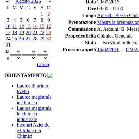
«
Agosto 2026
»
Data
29/09/2015
L
M
M
G
V
S
D
Ore
09:00 - 11:00
1
2
Luogo
Aula B - Plesso Chi
3
4
5
6
7
8
9
Prenotazione
Mostra la prenotazion
10
11
12
13
14
15
16
Commissione
A. Arduini, G. Maestr
17
18
19
20
21
22
23
Propedeuticità
Chimica Generale
24
25
26
27
28
29
30
Stato
Iscrizioni online no
31
Prossimi appelli
16/02/2016
-
02/02
da
a
Cerca
ORIENTAMENTO
Laurea di primo
livello
Laurea magistrale
in chimica
Laurea magistrale
in chimica
industriale
Incontri Aziende
e Ordine dei
Chimici