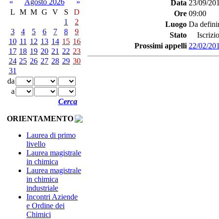
«
Agosto 2026
»
Data
23/09/20
L
M
M
G
V
S
D
Ore
09:00
1
2
Luogo
Da defini
3
4
5
6
7
8
9
Stato
Iscrizio
10
11
12
13
14
15
16
Prossimi appelli
22/02/20
17
18
19
20
21
22
23
24
25
26
27
28
29
30
31
da
a
Cerca
ORIENTAMENTO
Laurea di primo
livello
Laurea magistrale
in chimica
Laurea magistrale
in chimica
industriale
Incontri Aziende
e Ordine dei
Chimici