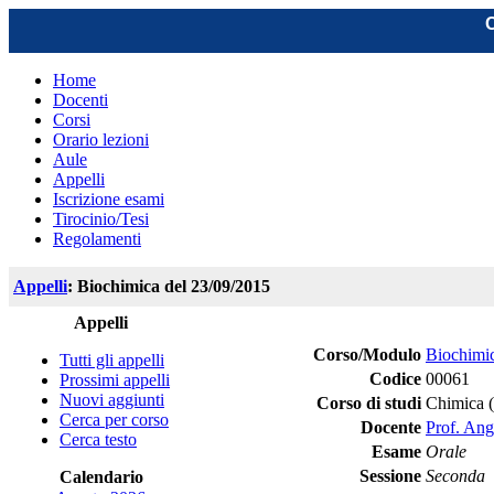
C
Home
Docenti
Corsi
Orario lezioni
Aule
Appelli
Iscrizione esami
Tirocinio/Tesi
Regolamenti
Appelli
: Biochimica del 23/09/2015
Appelli
Corso/Modulo
Biochimi
Tutti gli appelli
Codice
00061
Prossimi appelli
Nuovi aggiunti
Corso di studi
Chimica 
Cerca per corso
Docente
Prof. Ang
Cerca testo
Esame
Orale
Sessione
Seconda
Calendario