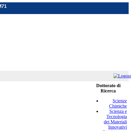
M71
Dottorato di
Ricerca
Scienze
Chimiche
Scienza e
Tecnologia
dei Materiali
Innovativi