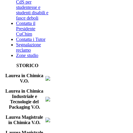
CdS per
studentesse e
studenti disabili e
fasce deboli
Contatta il
Presidente
CuChim
Contatta i Tutor
Segnalazione
reclamo
Zone studio
STORICO
Laurea in Chimica
V.O.
Laurea in Chimica
Industriale e
Tecnologie del
Packaging V.O.
Laurea Magistrale
in Chimica V.O.
Laurea Magistrale