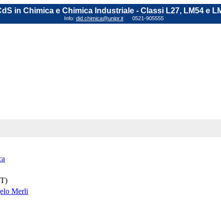
dS in Chimica e Chimica Industriale - Classi L27, LM54 e L
Info:
did.chimica@unipr.it
0521-905555
ca
(T)
elo Merli