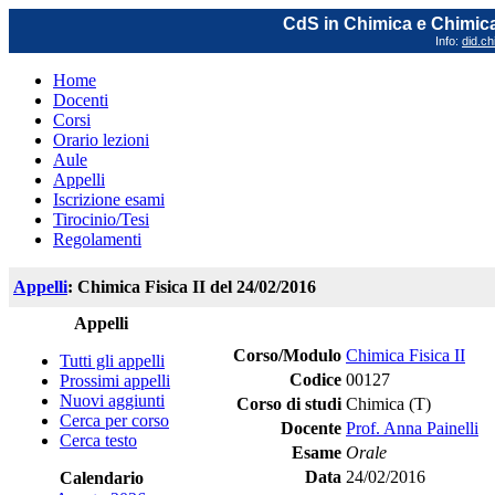
CdS in Chimica e Chimica
Info:
did.ch
Home
Docenti
Corsi
Orario lezioni
Aule
Appelli
Iscrizione esami
Tirocinio/Tesi
Regolamenti
Appelli
: Chimica Fisica II del 24/02/2016
Appelli
Corso/Modulo
Chimica Fisica II
Tutti gli appelli
Codice
00127
Prossimi appelli
Nuovi aggiunti
Corso di studi
Chimica (T)
Cerca per corso
Docente
Prof. Anna Painelli
Cerca testo
Esame
Orale
Data
24/02/2016
Calendario