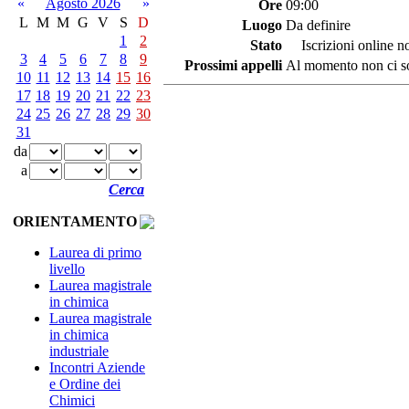
«
Agosto 2026
»
Ore
09:00
L
M
M
G
V
S
D
Luogo
Da definire
1
2
Stato
Iscrizioni online no
3
4
5
6
7
8
9
Prossimi appelli
Al momento non ci so
10
11
12
13
14
15
16
17
18
19
20
21
22
23
24
25
26
27
28
29
30
31
da
a
Cerca
ORIENTAMENTO
Laurea di primo
livello
Laurea magistrale
in chimica
Laurea magistrale
in chimica
industriale
Incontri Aziende
e Ordine dei
Chimici