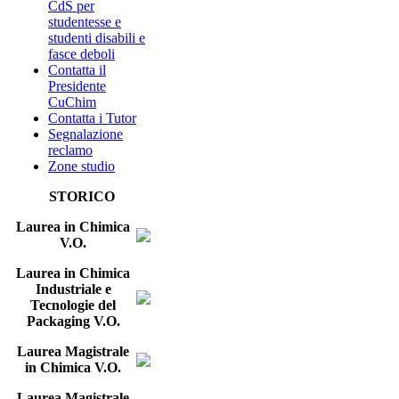
CdS per
studentesse e
studenti disabili e
fasce deboli
Contatta il
Presidente
CuChim
Contatta i Tutor
Segnalazione
reclamo
Zone studio
STORICO
Laurea in Chimica
V.O.
Laurea in Chimica
Industriale e
Tecnologie del
Packaging V.O.
Laurea Magistrale
in Chimica V.O.
Laurea Magistrale