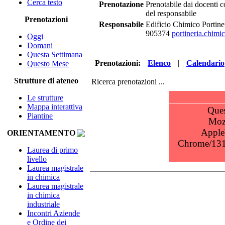
Cerca testo
Prenotazione
Prenotabile dai docenti 
del responsabile
Prenotazioni
Responsabile
Edificio Chimico Portine
905374
portineria.chimi
Oggi
Domani
Questa Settimana
Prenotazioni:
Elenco
|
Calendario
Questo Mese
Strutture di ateneo
Ricerca prenotazioni ...
Le strutture
Mappa interattiva
Piantine
ORIENTAMENTO
Laurea di primo
livello
Laurea magistrale
in chimica
Laurea magistrale
in chimica
industriale
Incontri Aziende
e Ordine dei