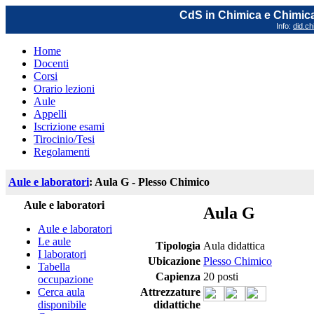
CdS in Chimica e Chimica
Info:
did.ch
Home
Docenti
Corsi
Orario lezioni
Aule
Appelli
Iscrizione esami
Tirocinio/Tesi
Regolamenti
Aule e laboratori
: Aula G - Plesso Chimico
Aule e laboratori
Aula G
Aule e laboratori
Le aule
Tipologia
Aula didattica
I laboratori
Ubicazione
Plesso Chimico
Tabella
Capienza
20 posti
occupazione
Cerca aula
Attrezzature
disponibile
didattiche