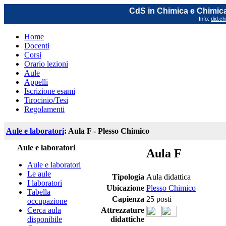
CdS in Chimica e Chimica
Info:
did.ch
Home
Docenti
Corsi
Orario lezioni
Aule
Appelli
Iscrizione esami
Tirocinio/Tesi
Regolamenti
Aule e laboratori
: Aula F - Plesso Chimico
Aule e laboratori
Aula F
Aule e laboratori
Le aule
Tipologia
Aula didattica
I laboratori
Ubicazione
Plesso Chimico
Tabella
Capienza
25 posti
occupazione
Cerca aula
Attrezzature
disponibile
didattiche