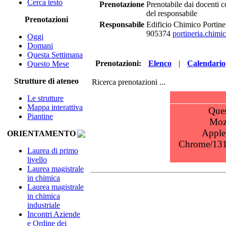
Cerca testo
Prenotazione
Prenotabile dai docenti 
del responsabile
Prenotazioni
Responsabile
Edificio Chimico Portine
905374
portineria.chimi
Oggi
Domani
Questa Settimana
Prenotazioni:
Elenco
|
Calendario
Questo Mese
Strutture di ateneo
Ricerca prenotazioni ...
Le strutture
Mappa interattiva
Piantine
ORIENTAMENTO
Laurea di primo
livello
Laurea magistrale
in chimica
Laurea magistrale
in chimica
industriale
Incontri Aziende
e Ordine dei