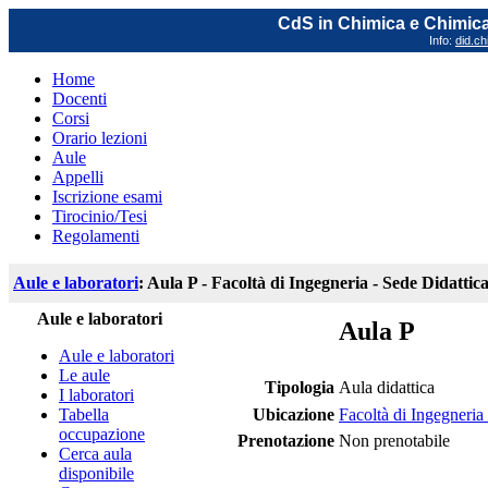
CdS in Chimica e Chimica
Info:
did.ch
Home
Docenti
Corsi
Orario lezioni
Aule
Appelli
Iscrizione esami
Tirocinio/Tesi
Regolamenti
Aule e laboratori
: Aula P - Facoltà di Ingegneria - Sede Didattic
Aule e laboratori
Aula P
Aule e laboratori
Le aule
Tipologia
Aula didattica
I laboratori
Tabella
Ubicazione
Facoltà di Ingegneria
occupazione
Prenotazione
Non prenotabile
Cerca aula
disponibile