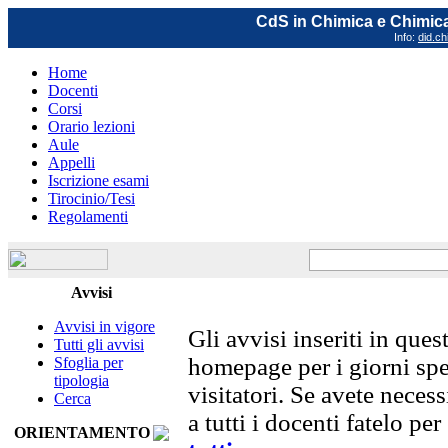
CdS in Chimica e Chimica
Info:
did.ch
Home
Docenti
Corsi
Orario lezioni
Aule
Appelli
Iscrizione esami
Tirocinio/Tesi
Regolamenti
Avvisi
Avvisi in vigore
Gli avvisi inseriti in que
Tutti gli avvisi
homepage per i giorni speci
Sfoglia per
tipologia
visitatori. Se avete neces
Cerca
a tutti i docenti fatelo p
ORIENTAMENTO