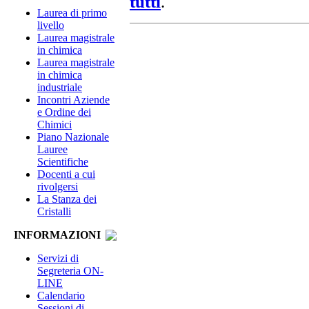
tutti
.
Laurea di primo
livello
Laurea magistrale
in chimica
Laurea magistrale
in chimica
industriale
Incontri Aziende
e Ordine dei
Chimici
Piano Nazionale
Lauree
Scientifiche
Docenti a cui
rivolgersi
La Stanza dei
Cristalli
INFORMAZIONI
Servizi di
Segreteria ON-
LINE
Calendario
Sessioni di