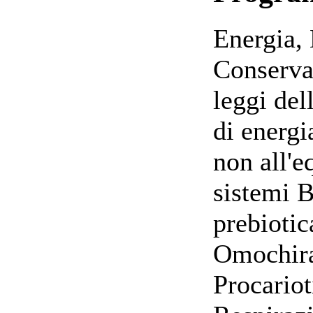
Energia,
Conservaz
leggi del
di energi
non all'e
sistemi 
prebiotic
Omochira
Procariot