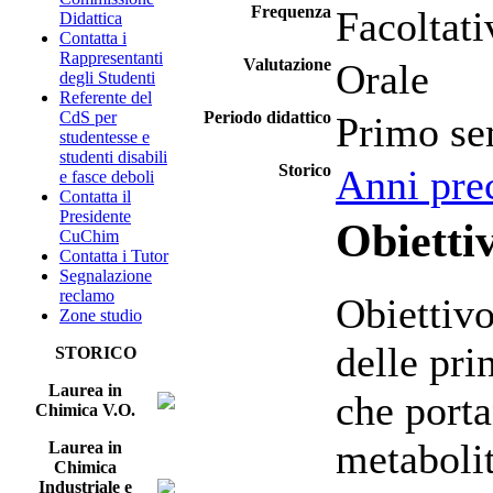
Frequenza
Facoltati
Didattica
Contatta i
Rappresentanti
Valutazione
Orale
degli Studenti
Referente del
CdS per
Periodo didattico
Primo se
studentesse e
studenti disabili
Storico
Anni pre
e fasce deboli
Contatta il
Presidente
Obiettiv
CuChim
Contatta i Tutor
Segnalazione
reclamo
Obiettivo
Zone studio
delle pri
STORICO
Laurea in
che porta
Chimica V.O.
metabolit
Laurea in
Chimica
Industriale e