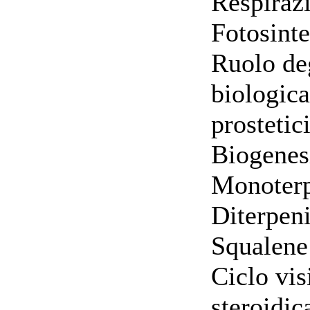
Respiraz
Fotosinte
Ruolo deg
biologic
prostetic
Biogenesi
Monoterp
Diterpen
Squalene 
Ciclo vis
steroidic