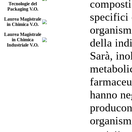
composti 
Tecnologie del
Packaging V.O.
specifici
Laurea Magistrale
in Chimica V.O.
organism
Laurea Magistrale
della ind
in Chimica
Industriale V.O.
Sarà, ino
metabolic
farmaceut
hanno neg
producon
organism