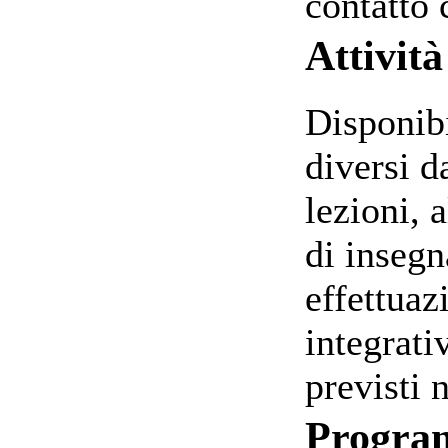
contatto 
Attività
Disponibi
diversi d
lezioni, 
di insegn
effettuaz
integrati
previsti 
Progr