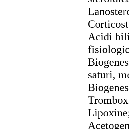
Lanostero
Corticost
Acidi bil
fisiologi
Biogenesi
saturi, m
Biogenesi
Tromboxa
Lipoxine;
Acetogeni