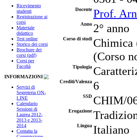
Ricevimento
Docente
Prof. Ar
studenti
Registrazione ai
corsi
Anno
2° anno
Materiale
didattico
Test online
Corso di studi
Chimica 
Storico dei corsi
Brochure dei
(Corso no
corsi (pdf)
Corsi per
Facoltà
Tipologia
Caratteri
INFORMAZIONI
Crediti/Valenza
6
Servizi di
Segreteria ON-
SSD
CHIM/06 
LINE
Calendario
Sessioni di
Erogazione
Tradizio
Laurea 2012-
2013 e 2013-
2014
Lingua
Italiano
Contatta la
Commissione