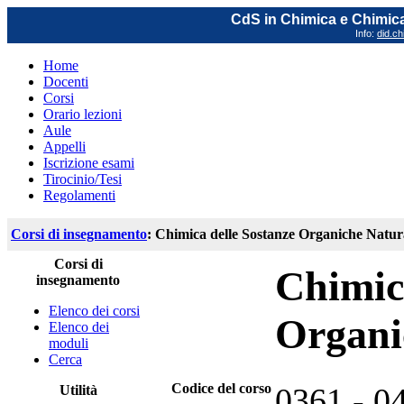
CdS in Chimica e Chimica
Info:
did.ch
Home
Docenti
Corsi
Orario lezioni
Aule
Appelli
Iscrizione esami
Tirocinio/Tesi
Regolamenti
Corsi di insegnamento
: Chimica delle Sostanze Organiche Natur
Corsi di
Chimic
insegnamento
Elenco dei corsi
Organi
Elenco dei
moduli
Cerca
Codice del corso
0361 - 0
Utilità