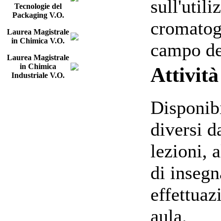
sull'util
Tecnologie del
Packaging V.O.
cromatog
Laurea Magistrale
in Chimica V.O.
campo de
Laurea Magistrale
in Chimica
Attività
Industriale V.O.
Disponibi
diversi d
lezioni, 
di insegn
effettuaz
aula.