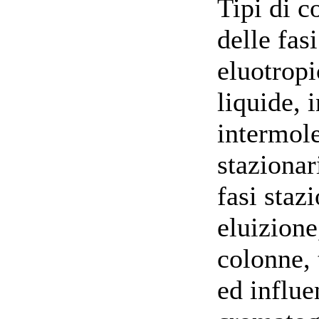
Tipi di 
delle fasi
eluotropi
liquide, 
intermole
stazionari
fasi stazi
eluizione
colonne, 
ed influe