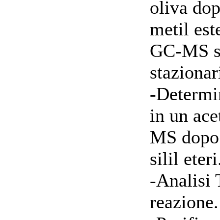
oliva do
metil es
GC-MS su
stazionar
-Determin
in un ac
MS dopo 
silil eteri
-Analisi 
reazione.