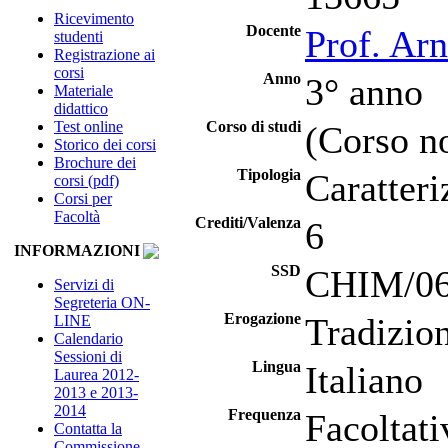
Ricevimento
Docente
Prof. Ar
studenti
Registrazione ai
corsi
Anno
3° anno
Materiale
didattico
Test online
Corso di studi
(Corso no
Storico dei corsi
Brochure dei
Tipologia
Caratteri
corsi (pdf)
Corsi per
Facoltà
Crediti/Valenza
6
INFORMAZIONI
SSD
CHIM/06 
Servizi di
Segreteria ON-
Erogazione
Tradizio
LINE
Calendario
Sessioni di
Lingua
Italiano
Laurea 2012-
2013 e 2013-
2014
Frequenza
Facoltati
Contatta la
Commissione