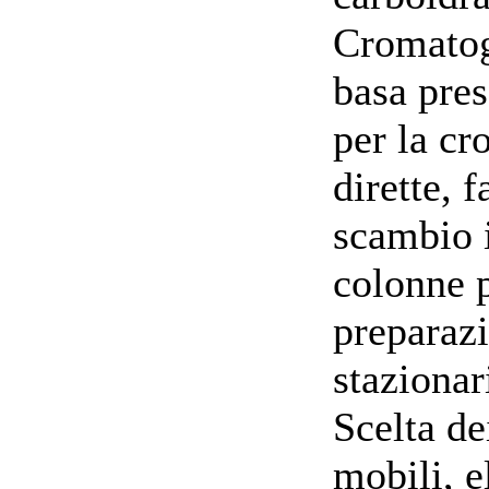
Cromatogr
basa pres
per la cr
dirette, f
scambio 
colonne 
preparazi
staziona
Scelta de
mobili, e