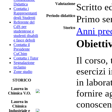
Valutazione
Scritto e
Didattica
Contatta i
Rappresentanti
Periodo didattico
Primo se
degli Studenti
Referente del
CdS per
Storico
Anni pre
studentesse e
studenti disabili
Obiettiv
e fasce deboli
Contatta il
Presidente
CuChim
Il corso,
Contatta i Tutor
Segnalazione
reclamo
esercizi 
Zone studio
in labora
STORICO
Laurea in
fornire a
Chimica V.O.
conoscen
Laurea in
Chimica
Industriale e