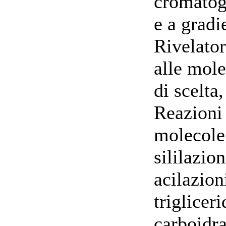
cromatogr
e a gradi
Rivelator
alle mole
di scelta
Reazioni 
molecole
sililazion
acilazion
triglicer
carboidra