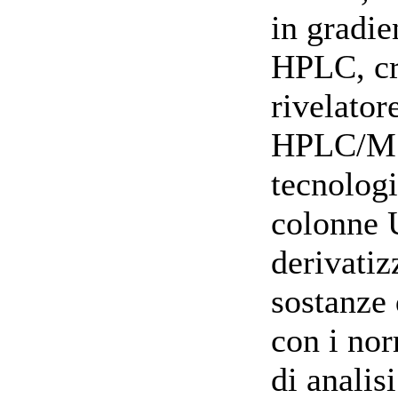
in gradie
HPLC, cri
rivelato
HPLC/M
tecnologi
colonne 
derivatiz
sostanze 
con i nor
di analis