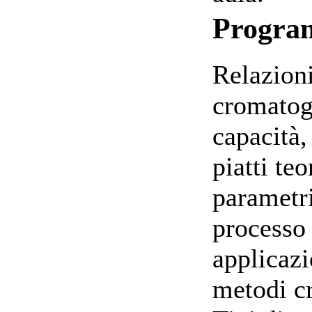
Progr
Relazioni
cromatogr
capacità,
piatti teo
parametri
processo 
applicazi
metodi c