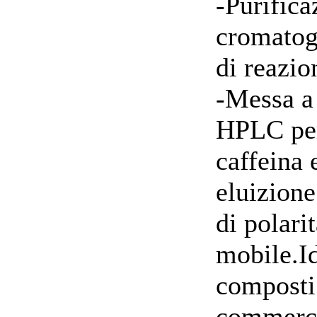
-Purific
cromatogr
di reazio
-Messa a
HPLC per
caffeina 
eluizione
di polarit
mobile.Id
composti
commerci