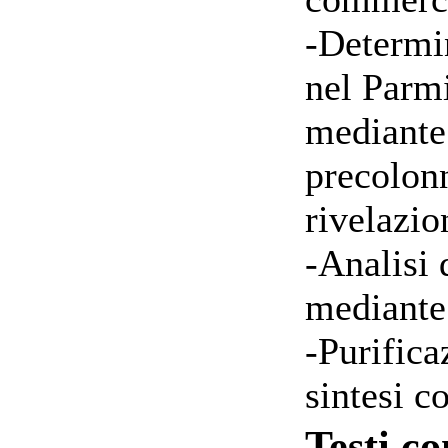
-Determi
nel Parm
mediante
precolon
rivelazio
-Analisi 
mediant
-Purifica
sintesi 
Testi co