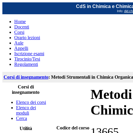
CdS in Chimica e Chimica
Info:
did.ch
Home
Docenti
Corsi
Orario lezioni
Aule
Appelli
Iscrizione esami
Tirocinio/Tesi
Regolamenti
Corsi di insegnamento
: Metodi Strumentali in Chimica Organic
Corsi di
Metodi
insegnamento
Elenco dei corsi
Chimic
Elenco dei
moduli
Cerca
Codice del corso
13665
Utilità