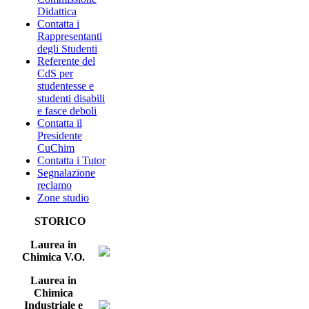
Didattica
Contatta i
Rappresentanti
degli Studenti
Referente del
CdS per
studentesse e
studenti disabili
e fasce deboli
Contatta il
Presidente
CuChim
Contatta i Tutor
Segnalazione
reclamo
Zone studio
STORICO
Laurea in
Chimica V.O.
Laurea in
Chimica
Industriale e