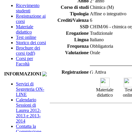
Anno
2° anno
Ricevimento
Corso di studi
Chimica (M)
studenti
Tipologia
Affine o integrativo
Registrazione ai
Crediti/Valenza
6
corsi
Materiale
SSD
CHIM/06 - chimica or
didattico
Erogazione
Tradizionale
Test online
Lingua
Italiano
Storico dei corsi
Frequenza
Obbligatoria
Brochure dei
Valutazione
Orale
corsi (pdf)
Corsi per
Facoltà
Registrazione
Attiva
INFORMAZIONI
Servizi di
Segreteria ON-
Materiale
Tes
LINE
didattico
onli
Calendario
Sessioni di
Laurea 2012-
2013 e 2013-
2014
Contatta la
Commissione