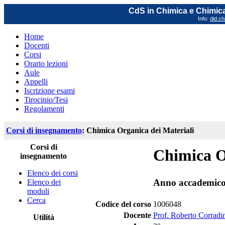
CdS in Chimica e Chimica
Info:
did.ch
Home
Docenti
Corsi
Orario lezioni
Aule
Appelli
Iscrizione esami
Tirocinio/Tesi
Regolamenti
Corsi di insegnamento
: Chimica Organica dei Materiali
Corsi di
Chimica O
insegnamento
Elenco dei corsi
Anno accademico
Elenco dei
moduli
Cerca
Codice del corso
1006048
Docente
Prof. Roberto Corradi
Utilità