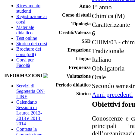
Ricevimento
Anno
1° anno
studenti
Corso di studi
Chimica (M)
Registrazione ai
corsi
Tipologia
Caratterizzante
Materiale
Crediti/Valenza
6
didattico
Test online
SSD
CHIM/03 - chimi
Storico dei corsi
Brochure dei
Erogazione
Tradizionale
corsi (pdf)
Lingua
Italiano
Corsi per
Facoltà
Frequenza
Obbligatoria
INFORMAZIONI
Valutazione
Orale
Periodo didattico
Secondo semestr
Servizi di
Segreteria ON-
Storico
Anni precedenti
LINE
Calendario
Obiettivi for
Sessioni di
Laurea 2012-
Conoscenze e ca
2013 e 2013-
2014
principali int
Contatta la
dell’organizzaz
Commissione