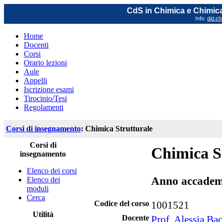
CdS in Chimica e Chimica
Info:
did.ch
Home
Docenti
Corsi
Orario lezioni
Aule
Appelli
Iscrizione esami
Tirocinio/Tesi
Regolamenti
Corsi di insegnamento
: Chimica Strutturale
Corsi di
Chimica S
insegnamento
Elenco dei corsi
Anno accadem
Elenco dei
moduli
Cerca
Codice del corso
1001521
Utilità
Docente
Prof. Alessia Ba