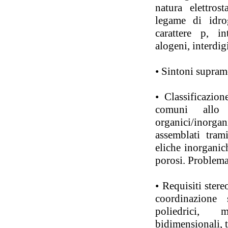
natura elettros
legame di idro
carattere p, in
alogeni, interdig
• Sintoni supram
• Classificazion
comuni allo 
organici/inorg
assemblati tram
eliche inorganich
porosi. Problema
• Requisiti ster
coordinazione 
poliedrici, 
bidimensionali, 