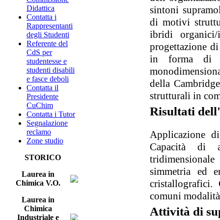
sintoni supramol
Didattica
Contatta i
di motivi strutt
Rappresentanti
ibridi organici
degli Studenti
Referente del
progettazione d
CdS per
in forma di ag
studentesse e
monodimensionali
studenti disabili
e fasce deboli
della Cambridge 
Contatta il
strutturali in com
Presidente
CuChim
Risultati de
Contatta i Tutor
Segnalazione
reclamo
Applicazione d
Zone studio
Capacità di an
tridimensionale
STORICO
simmetria ed en
Laurea in
cristallografici
Chimica V.O.
comuni modalità 
Laurea in
Chimica
Attività di s
Industriale e