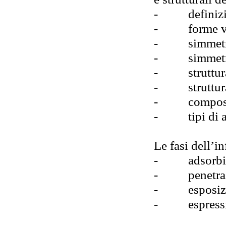
-
definiz
-
forme v
-
simmetr
-
simmetr
-
struttu
-
struttu
-
compos
-
tipi di 
Le fasi dell’in
-
adsorb
-
penetr
-
esposiz
-
espress