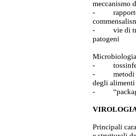
meccanismo d
-
rapport
commensalismo
-
vie di 
patogeni
Microbiologia
-
tossinf
-
metodi
degli alimenti
-
“packag
VIROLOGI
Principali car
e strutturali d