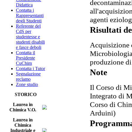
decontaminazi
Didattica
all'acquisizio
Contatta i
Rappresentanti
agenti eziolog
degli Studenti
Referente del
Risultati d
CdS per
studentesse e
studenti disabili
Acquisizione d
e fasce deboli
Microbiologia 
Contatta il
Presidente
produzione di
CuChim
Contatta i Tutor
Note
Segnalazione
reclamo
Zone studio
Il Corso di Mi
Integrato di 
STORICO
Corso di Chim
Laurea in
Chimica V.O.
Arduini)
Laurea in
Programm
Chimica
Industriale e