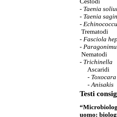
Cestodi
-
Taenia soli
- Taenia sagi
- Echinococc
Trematodi
-
Fasciola he
- Paragonimu
Nematodi
-
Trichinella
Ascaridi
-
Toxocara
- Anisakis
Testi consig
“Microbiologi
uomo: biolog