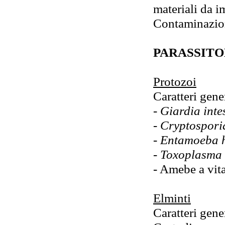
materiali da i
Contaminazion
PARASSIT
Protozoi
Caratteri gener
-
Giardia intes
-
Cryptospori
- Entamoeba h
- Toxoplasma 
- Amebe a vita
Elminti
Caratteri gener