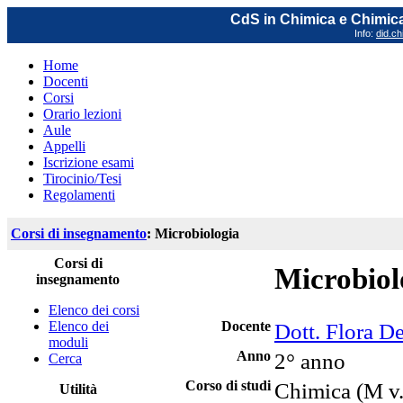
CdS in Chimica e Chimica
Info:
did.ch
Home
Docenti
Corsi
Orario lezioni
Aule
Appelli
Iscrizione esami
Tirocinio/Tesi
Regolamenti
Corsi di insegnamento
: Microbiologia
Corsi di
Microbiol
insegnamento
Elenco dei corsi
Elenco dei
Docente
Dott. Flora D
moduli
Anno
2° anno
Cerca
Corso di studi
Chimica (M v.
Utilità