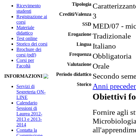
Tipologia
Caratterizzant
Ricevimento
studenti
Crediti/Valenza
3
Registrazione ai
corsi
SSD
MED/07 - micr
Materiale
didattico
Erogazione
Tradizionale
Test online
Storico dei corsi
Lingua
Italiano
Brochure dei
Frequenza
Obbligatoria
corsi (pdf)
Corsi per
Valutazione
Orale
Facoltà
Periodo didattico
Secondo seme
INFORMAZIONI
Storico
Anni preceden
Servizi di
Segreteria ON-
Obiettivi f
LINE
Calendario
Sessioni di
Fornire agli st
Laurea 2012-
Microbiologia
2013 e 2013-
2014
all'apprendime
Contatta la
Commissione