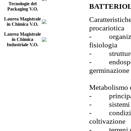
Tecnologie del
BATTERIO
Packaging V.O.
Caratteristiche
Laurea Magistrale
in Chimica V.O.
procariotica
Laurea Magistrale
-
organiz
in Chimica
fisiologia
Industriale V.O.
-
struttu
-
endospo
germinazione
Metabolismo e 
-
princip
-
sistemi
-
condizi
coltivazione
-
terreni 