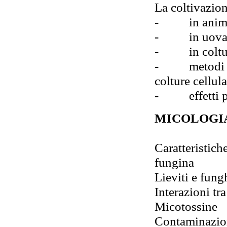
La coltivazion
-
in anim
-
in uov
-
in coltu
-
metodi 
colture cellula
-
effetti 
MICOLOGI
Caratteristiche
fungina
Lieviti e fung
Interazioni tr
Micotossine
Contaminazion