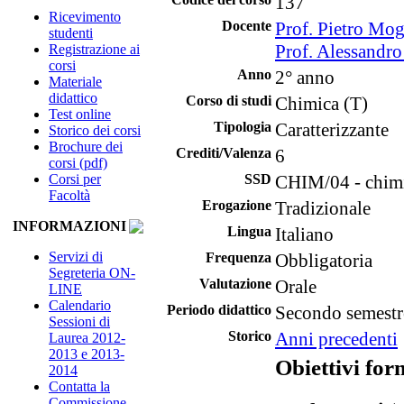
137
Ricevimento
Docente
Prof. Pietro Mo
studenti
Prof. Alessandro
Registrazione ai
corsi
Anno
2° anno
Materiale
didattico
Corso di studi
Chimica (T)
Test online
Tipologia
Caratterizzante
Storico dei corsi
Brochure dei
Crediti/Valenza
6
corsi (pdf)
Corsi per
SSD
CHIM/04 - chimi
Facoltà
Erogazione
Tradizionale
INFORMAZIONI
Lingua
Italiano
Servizi di
Frequenza
Obbligatoria
Segreteria ON-
Valutazione
Orale
LINE
Calendario
Periodo didattico
Secondo semestr
Sessioni di
Storico
Anni precedenti
Laurea 2012-
2013 e 2013-
Obiettivi for
2014
Contatta la
Commissione