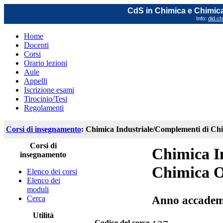
CdS in Chimica e Chimica
Info:
did.ch
Home
Docenti
Corsi
Orario lezioni
Aule
Appelli
Iscrizione esami
Tirocinio/Tesi
Regolamenti
Corsi di insegnamento
: Chimica Industriale/Complementi di Ch
Corsi di
Chimica I
insegnamento
Chimica O
Elenco dei corsi
Elenco dei
moduli
Cerca
Anno accadem
Utilità
Codice del corso