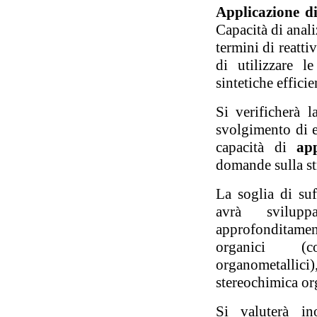
Applicazione d
Capacità di anali
termini di reattiv
di utilizzare l
sintetiche efficie
Si verificherà l
svolgimento di es
capacità di
ap
domande sulla str
La soglia di suf
avrà svilup
approfonditament
organici (co
organometallici),
stereochimica or
Si valuterà in