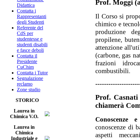
Prof. Moggi (a
Didattica
Contatta i
Il Corso si prop
Rappresentanti
degli Studenti
chimico e tecnolo
Referente del
produzione deg
CdS per
propilene, bute
studentesse e
studenti disabili
attenzione all'ut
e fasce deboli
(carbone, gas na
Contatta il
Presidente
frazioni idroc
CuChim
combustibili.
Contatta i Tutor
Segnalazione
--------------------
reclamo
Zone studio
Prof. Casnati 
STORICO
chiamerà Com
Laurea in
Chimica V.O.
Conoscenze e
conoscenze di b
Laurea in
Chimica
aspetti meccan
Industriale e