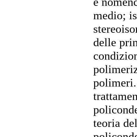
e nomenc
medio; i
stereoiso
delle pri
condizio
polimeriz
polimeri.
trattamen
policonde
teoria de
policonde