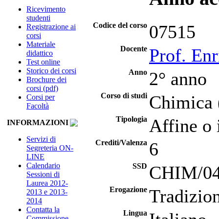
Ricevimento
studenti
Codice del corso
07515
Registrazione ai
corsi
Materiale
Docente
Prof. En
didattico
Test online
Storico dei corsi
Anno
2° anno
Brochure dei
corsi (pdf)
Corso di studi
Chimica 
Corsi per
Facoltà
Tipologia
Affine o 
INFORMAZIONI
Servizi di
Crediti/Valenza
6
Segreteria ON-
LINE
Calendario
SSD
CHIM/04 
Sessioni di
Laurea 2012-
Erogazione
Tradizio
2013 e 2013-
2014
Contatta la
Lingua
Commissione