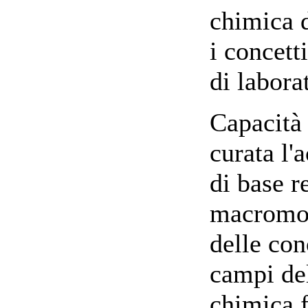
chimica d
i concett
di labora
Capacità
curata l'
di base r
macromol
delle co
campi de
chimica f