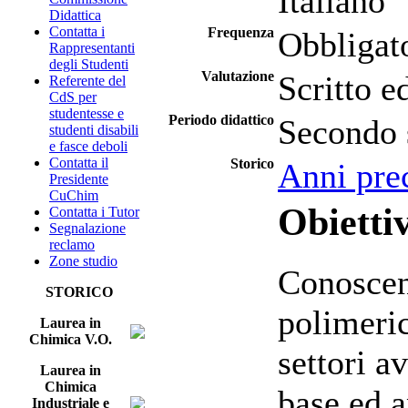
Italiano
Didattica
Contatta i
Frequenza
Obbligat
Rappresentanti
degli Studenti
Valutazione
Scritto e
Referente del
CdS per
studentesse e
Periodo didattico
Secondo 
studenti disabili
e fasce deboli
Contatta il
Storico
Anni pre
Presidente
CuChim
Obiettiv
Contatta i Tutor
Segnalazione
reclamo
Zone studio
Conoscen
STORICO
polimeric
Laurea in
Chimica V.O.
settori a
Laurea in
Chimica
base ed 
Industriale e