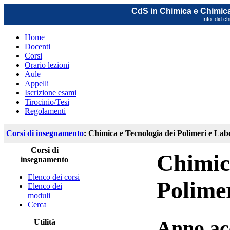
CdS in Chimica e Chimica
Info:
did.ch
Home
Docenti
Corsi
Orario lezioni
Aule
Appelli
Iscrizione esami
Tirocinio/Tesi
Regolamenti
Corsi di insegnamento
: Chimica e Tecnologia dei Polimeri e Lab
Corsi di
Chimic
insegnamento
Elenco dei corsi
Polime
Elenco dei
moduli
Cerca
Anno ac
Utilità