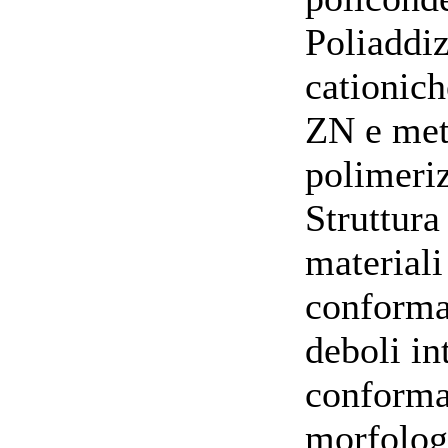
Poliaddiz
cationich
ZN e meta
polimeri
Struttura
materiali
conformaz
deboli in
conforma
morfologi