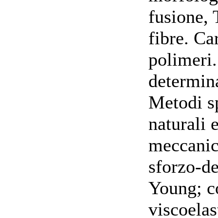
fusione,
fibre. Ca
polimeri
determin
Metodi sp
naturali 
meccanic
sforzo-d
Young; 
viscoelas