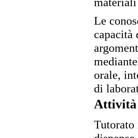
materiali
Le conosc
capacità
argomenti
mediante 
orale, in
di labora
Attività
Tutorato 
dispense 