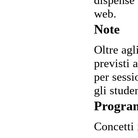
web.
Note
Oltre agl
previsti 
per sess
gli studen
Progr
Concetti 