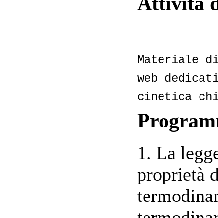
Attività 
Materiale d
web dedicat
cinetica ch
Progra
1. La legg
proprietà d
termodinam
termodinam