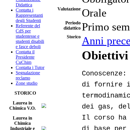
Didattica
Valutazione
Orale
Contatta i
Rappresentanti
degli Studenti
Periodo
Primo sem
Referente del
didattico
CdS per
studentesse e
Storico
Anni prece
studenti disabili
e fasce deboli
Obiettivi
Contatta il
Presidente
CuChim
Contatta i Tutor
Conoscenze:
Segnalazione
reclamo
di fornire 
Zone studio
STORICO
termodinami
Laurea in
dei gas, de
Chimica V.O.
Il corso ha
Laurea in
Chimica
di base per
Industriale e