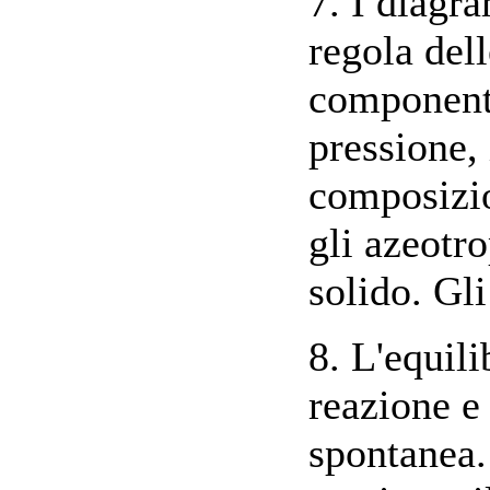
7. I diagr
regola dell
componenti
pressione,
composizio
gli azeotro
solido. Gli
8. L'equil
reazione e
spontanea.