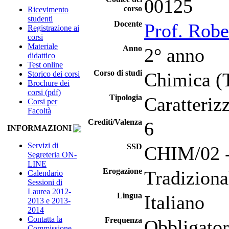
00125
corso
Ricevimento
studenti
Docente
Prof. Rob
Registrazione ai
corsi
Materiale
Anno
2° anno
didattico
Test online
Corso di studi
Chimica (
Storico dei corsi
Brochure dei
corsi (pdf)
Tipologia
Caratteriz
Corsi per
Facoltà
Crediti/Valenza
6
INFORMAZIONI
Servizi di
SSD
CHIM/02 - 
Segreteria ON-
LINE
Erogazione
Tradiziona
Calendario
Sessioni di
Laurea 2012-
Lingua
Italiano
2013 e 2013-
2014
Contatta la
Frequenza
Obbligator
Commissione