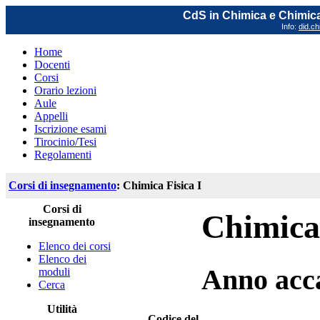
CdS in Chimica e Chimica
Info:
did.ch
Home
Docenti
Corsi
Orario lezioni
Aule
Appelli
Iscrizione esami
Tirocinio/Tesi
Regolamenti
Corsi di insegnamento
: Chimica Fisica I
Corsi di
Chimica 
insegnamento
Elenco dei corsi
Elenco dei
Anno acc
moduli
Cerca
Utilità
Codice del