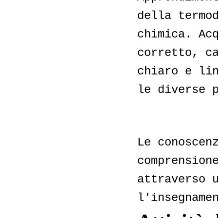
della termo
chimica. Ac
corretto, c
chiaro e li
le diverse 
Le conoscen
comprension
attraverso 
l'insegname