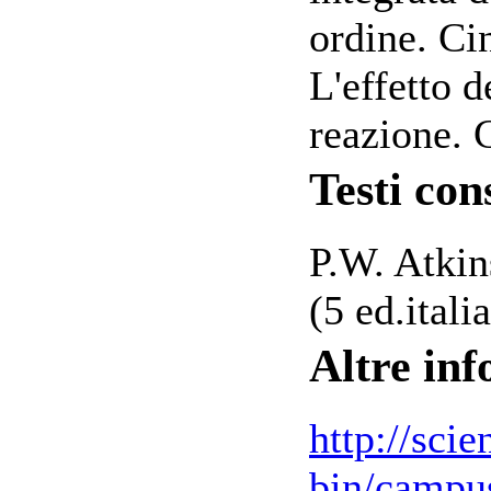
ordine. Ci
L'effetto d
reazione. C
Testi cons
P.W. Atki
(5 ed.ital
Altre in
http://scie
bin/campus