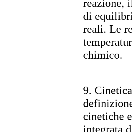
reazione, i
di equilibr
reali. Le r
temperatura
chimico.
9. Cinetic
definizion
cinetiche 
integrata 