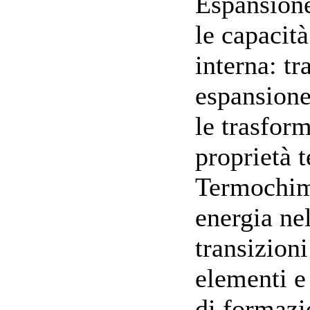
Espansione
le capacità
interna: t
espansione 
le trasfor
proprietà 
Termochimi
energia ne
transizioni
elementi e
di formazi