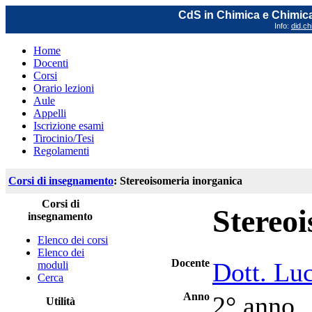
CdS in Chimica e Chimica
Info:
did.ch
Home
Docenti
Corsi
Orario lezioni
Aule
Appelli
Iscrizione esami
Tirocinio/Tesi
Regolamenti
Corsi di insegnamento
: Stereoisomeria inorganica
Corsi di
Stereo
insegnamento
Elenco dei corsi
Elenco dei
Docente
Dott. Lu
moduli
Cerca
Anno
2° anno
Utilità