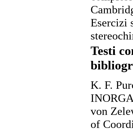
Cambridg
Esercizi 
stereochi
Testi co
bibliogr
K. F. Pur
INORGA
von Zele
of Coord