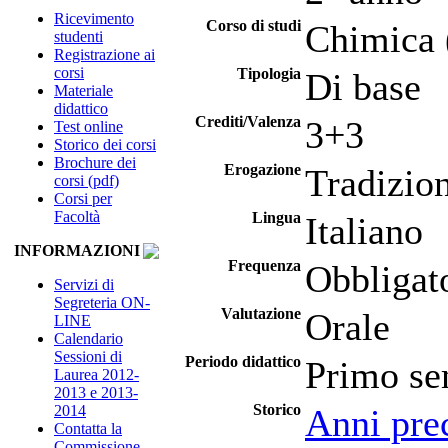
Ricevimento
Corso di studi
Chimica 
studenti
Registrazione ai
corsi
Tipologia
Di base
Materiale
didattico
Crediti/Valenza
3+3
Test online
Storico dei corsi
Brochure dei
Erogazione
Tradizio
corsi (pdf)
Corsi per
Facoltà
Lingua
Italiano
INFORMAZIONI
Frequenza
Obbligat
Servizi di
Segreteria ON-
Valutazione
Orale
LINE
Calendario
Sessioni di
Periodo didattico
Primo se
Laurea 2012-
2013 e 2013-
Storico
2014
Anni pre
Contatta la
Commissione