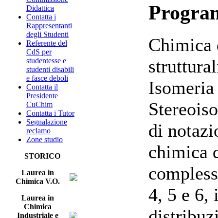
Progr
Didattica
Contatta i
Rappresentanti
degli Studenti
Chimica d
Referente del
CdS per
struttura
studentesse e
studenti disabili
e fasce deboli
Isomeria 
Contatta il
Presidente
Stereoiso
CuChim
Contatta i Tutor
Segnalazione
di notazi
reclamo
Zone studio
chimica 
STORICO
complessi
Laurea in
Chimica V.O.
4, 5 e 6,
Laurea in
Chimica
distribuz
Industriale e