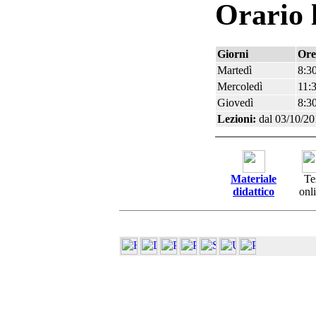
Orario 
Giorni
Ore
Martedì
8:30
Mercoledì
11:3
Giovedì
8:30
Lezioni:
dal 03/10/20
Materiale
Te
didattico
onl