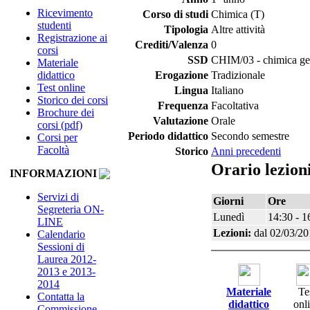
Ricevimento
Corso di studi
Chimica (T)
studenti
Tipologia
Altre attività
Registrazione ai
Crediti/Valenza
0
corsi
SSD
CHIM/03 - chimica gen
Materiale
didattico
Erogazione
Tradizionale
Test online
Lingua
Italiano
Storico dei corsi
Frequenza
Facoltativa
Brochure dei
Valutazione
Orale
corsi (pdf)
Periodo didattico
Secondo semestre
Corsi per
Facoltà
Storico
Anni precedenti
Orario lezion
INFORMAZIONI
Servizi di
Giorni
Ore
Segreteria ON-
Lunedì
14:30 - 1
LINE
Lezioni:
dal 02/03/20
Calendario
Sessioni di
Laurea 2012-
2013 e 2013-
2014
Materiale
Te
Contatta la
didattico
onl
Commissione