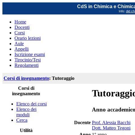
CdS in Chimica e Chimica
Info:
did.ch
Home
Docenti
Corsi
Orario lezioni
Aule
Appelli
Iscrizione esami
Tirocinio/Tesi
Regolamenti
Corsi di insegnamento
: Tutoraggio
Corsi di
Tutoraggi
insegnamento
Elenco dei corsi
Anno accademico
Elenco dei
moduli
Cerca
Docente
Prof. Alessia Bacchi
Dott. Matteo Tegoni
Utilità
Anno
1° anno