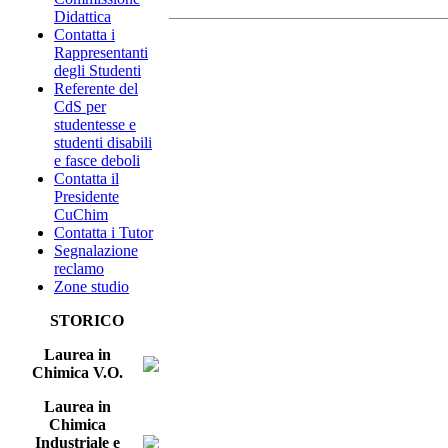
Didattica
Contatta i
Rappresentanti
degli Studenti
Referente del
CdS per
studentesse e
studenti disabili
e fasce deboli
Contatta il
Presidente
CuChim
Contatta i Tutor
Segnalazione
reclamo
Zone studio
STORICO
Laurea in
Chimica V.O.
Laurea in
Chimica
Industriale e