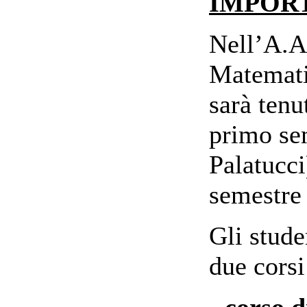
IMPOR
Nell’A.A.
Matematic
sarà tenu
primo se
Palatucci
semestre 
Gli stude
due cors
-
corso d