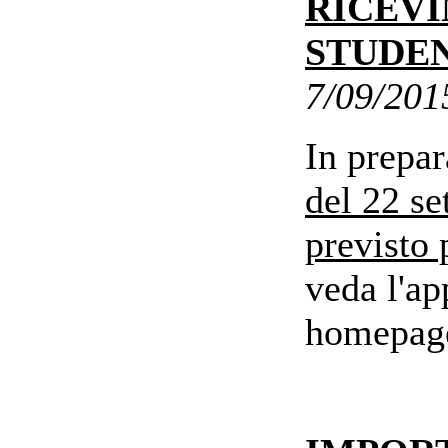
RICEV
STUDE
7/09/201
In prepar
del 22 se
previsto 
veda l'ap
homepag