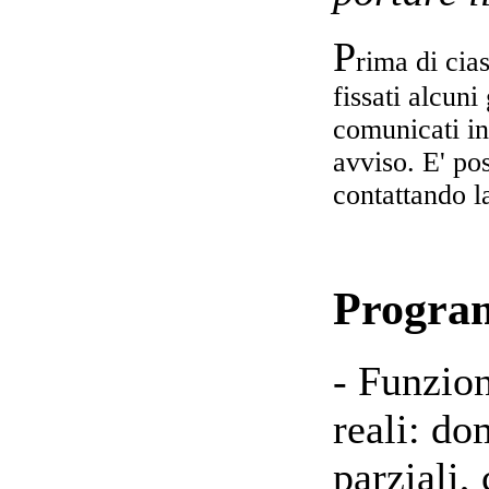
P
rima di cia
fissati alcun
comunicati in
avviso.
E' pos
contattando l
Progr
- Funzion
reali: do
parziali,