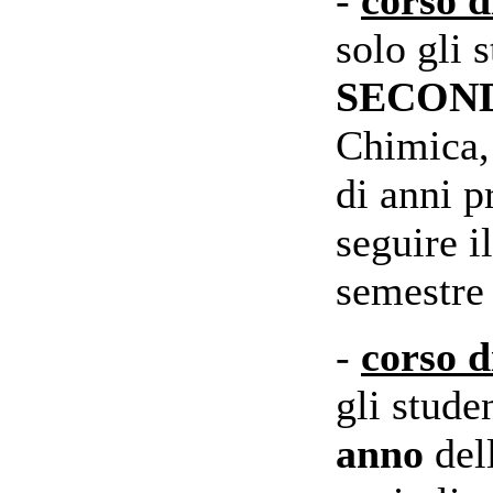
solo gli s
SECOND
Chimica, 
di anni p
seguire i
semestre 
-
corso d
gli studen
anno
del