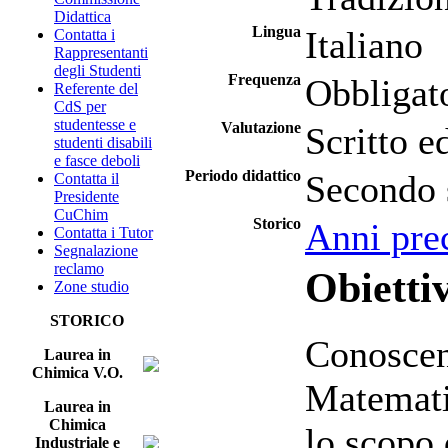
Didattica
Lingua
Italiano
Contatta i
Rappresentanti
degli Studenti
Frequenza
Obbligat
Referente del
CdS per
studentesse e
Valutazione
Scritto e
studenti disabili
e fasce deboli
Periodo didattico
Secondo 
Contatta il
Presidente
CuChim
Storico
Anni pre
Contatta i Tutor
Segnalazione
reclamo
Obiettiv
Zone studio
STORICO
Conoscen
Laurea in
Chimica V.O.
Matemati
Laurea in
Chimica
lo scopo 
Industriale e