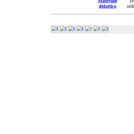
Materiale
Te
didattico
onl