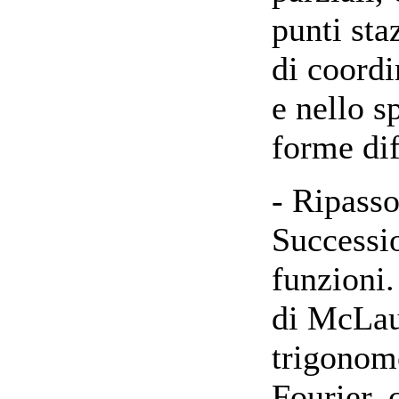
punti sta
di coordi
e nello s
forme dif
- Ripasso
Successio
funzioni.
di McLau
trigonome
Fourier,