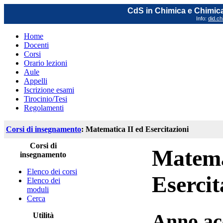
CdS in Chimica e Chimica
Info:
did.ch
Home
Docenti
Corsi
Orario lezioni
Aule
Appelli
Iscrizione esami
Tirocinio/Tesi
Regolamenti
Corsi di insegnamento
: Matematica II ed Esercitazioni
Corsi di
Matema
insegnamento
Elenco dei corsi
Esercit
Elenco dei
moduli
Cerca
Anno ac
Utilità