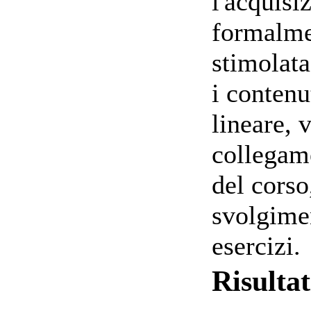
l'acquisi
formalme
stimolata
i contenu
lineare, 
collegame
del corso
svolgime
esercizi.
Risulta