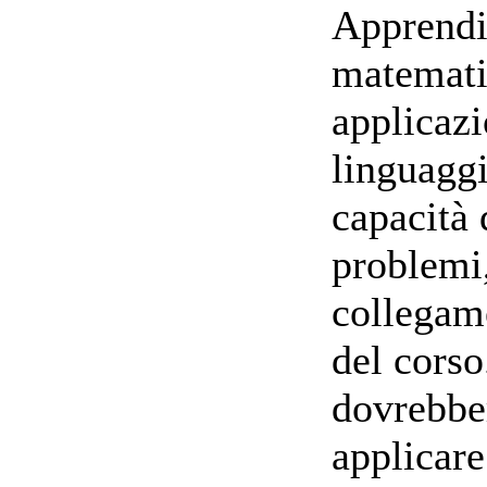
Apprendi
matematic
applicazi
linguagg
capacità 
problemi,
collegame
del corso
dovrebber
applicar