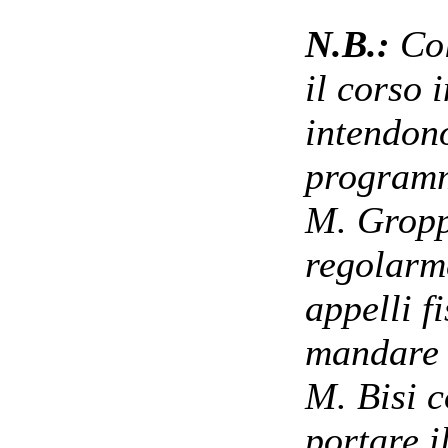
N.B.:
Co
il corso 
intendono
programm
M. Gropp
regolarme
appelli fi
mandare 
M. Bisi 
portare 