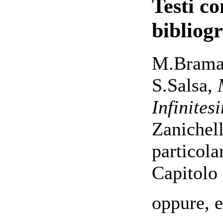
Testi co
bibliogr
M.Braman
S.Salsa,
Infinites
Zanichell
particola
Capitolo 
oppure, 