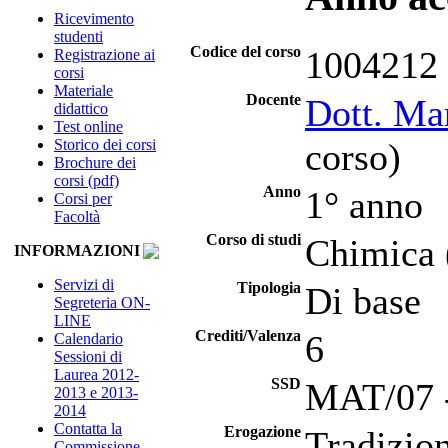
Ricevimento
studenti
Codice del corso
1004212
Registrazione ai
corsi
Materiale
Docente
Dott. Mar
didattico
Test online
Storico dei corsi
corso)
Brochure dei
corsi (pdf)
Anno
1° anno
Corsi per
Facoltà
Corso di studi
Chimica 
INFORMAZIONI
Servizi di
Tipologia
Di base
Segreteria ON-
LINE
Crediti/Valenza
6
Calendario
Sessioni di
Laurea 2012-
SSD
MAT/07 -
2013 e 2013-
2014
Contatta la
Erogazione
Tradizio
Commissione