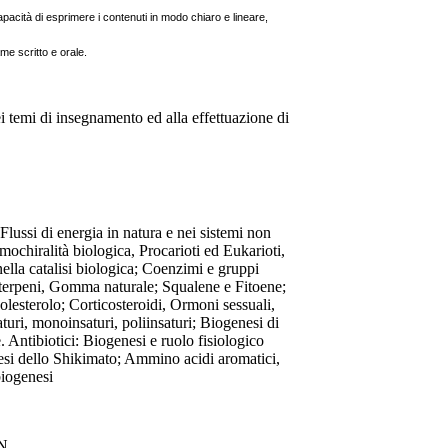
pacità di esprimere i contenuti in modo chiaro e lineare,
me scritto e orale.
dei temi di insegnamento ed alla effettuazione di
lussi di energia in natura e nei sistemi non
mochiralità biologica, Procarioti ed Eukarioti,
lla catalisi biologica; Coenzimi e gruppi
iterpeni, Gomma naturale; Squalene e Fitoene;
olesterolo; Corticosteroidi, Ormoni sessuali,
aturi, monoinsaturi, poliinsaturi; Biogenesi di
Antibiotici: Biogenesi e ruolo fisiologico
nesi dello Shikimato; Ammino acidi aromatici,
biogenesi
IN