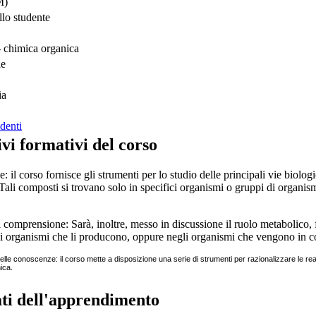
M)
llo studente
chimica organica
le
ia
denti
ivi formativi del corso
 il corso fornisce gli strumenti per lo studio delle principali vie biolo
Tali composti si trovano solo in specifici organismi o gruppi di organism
 comprensione: Sarà, inoltre, messo in discussione il ruolo metabolico, 
i organismi che li producono, oppure negli organismi che vengono in co
elle conoscenze: il corso mette a disposizione una serie di strumenti per razionalizzare le re
ica.
ati dell'apprendimento