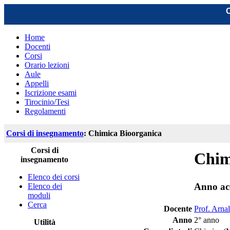
C
Home
Docenti
Corsi
Orario lezioni
Aule
Appelli
Iscrizione esami
Tirocinio/Tesi
Regolamenti
Corsi di insegnamento
: Chimica Bioorganica
Corsi di
Chim
insegnamento
Elenco dei corsi
Anno ac
Elenco dei
moduli
Cerca
Docente
Prof. Arna
Anno
2° anno
Utilità