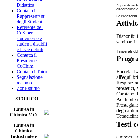
Didattica
Apprendimento 
elaborazione di
Contatta i
Rappresentanti
Le conoscenze 
degli Studenti
Attivi
Referente del
CdS per
Disponibili
studentesse e
seminari in
studenti disabili
e fasce deboli
Il materiale did
Contatta il
Progr
Presidente
CuChim
Energia, La
Contatta i Tutor
all'equilib
Segnalazione
Respirazion
reclamo
prostetici
Zone studio
Carotenoidi
STORICO
Acidi bilia
Prostagland
Laurea in
degli antib
Chimica V.O.
Tetraciclin
Testi c
Laurea in
Chimica
Industriale e
Chimica, B