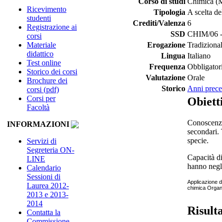
Corso di studi
Chimica (
Ricevimento
Tipologia
A scelta de
studenti
Crediti/Valenza
6
Registrazione ai
SSD
CHIM/06 - 
corsi
Materiale
Erogazione
Tradiziona
didattico
Lingua
Italiano
Test online
Frequenza
Obbligator
Storico dei corsi
Valutazione
Orale
Brochure dei
Storico
Anni prece
corsi (pdf)
Corsi per
Obiett
Facoltà
Conoscenze:
INFORMAZIONI
secondari. 
specie.
Servizi di
Segreteria ON-
Capacità di
LINE
hanno negl
Calendario
Sessioni di
Applicazione d
Laurea 2012-
chimica Organ
2013 e 2013-
2014
Risult
Contatta la
Commissione