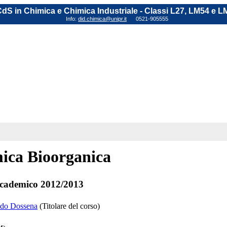
dS in Chimica e Chimica Industriale - Classi L27, LM54 e L
Info:
did.chimica@unipr.it
0521-905555
ica Bioorganica
cademico 2012/2013
ldo Dossena
(Titolare del corso)