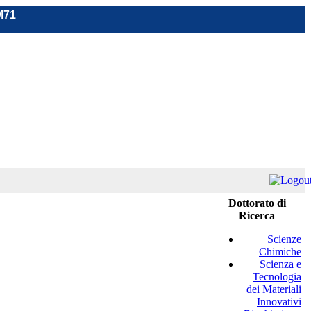
M71
Dottorato di
Ricerca
Scienze
Chimiche
Scienza e
Tecnologia
dei Materiali
Innovativi