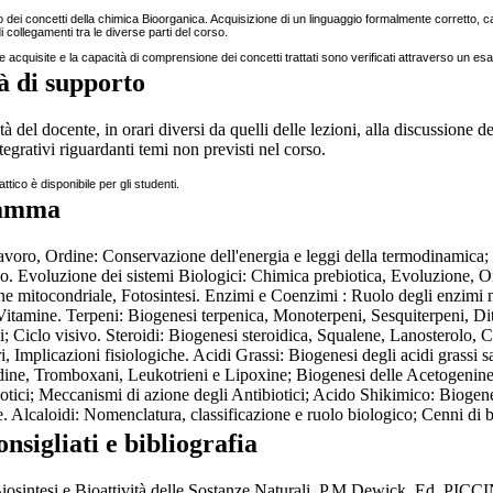
dei concetti della chimica Bioorganica. Acquisizione di un linguaggio formalmente corretto, ca
 collegamenti tra le diverse parti del corso.
acquisite e la capacità di comprensione dei concetti trattati sono verificati attraverso un esa
tà di supporto
tà del docente, in orari diversi da quelli delle lezioni, alla discussione 
tegrativi riguardanti temi non previsti nel corso.
attico è disponibile per gli studenti.
amma
voro, Ordine: Conservazione dell'energia e leggi della termodinamica; F
rio. Evoluzione dei sistemi Biologici: Chimica prebiotica, Evoluzione, O
e mitocondriale, Fotosintesi. Enzimi e Coenzimi : Ruolo degli enzimi ne
, Vitamine. Terpeni: Biogenesi terpenica, Monoterpeni, Sesquiterpeni, D
; Ciclo visivo. Steroidi: Biogenesi steroidica, Squalene, Lanosterolo, C
ri, Implicazioni fisiologiche. Acidi Grassi: Biogenesi degli acidi grassi s
ine, Tromboxani, Leukotrieni e Lipoxine; Biogenesi delle Acetogenine. 
iotici; Meccanismi di azione degli Antibiotici; Acido Shikimico: Bioge
e. Alcaloidi: Nomenclatura, classificazione e ruolo biologico; Cenni di 
onsigliati e bibliografia
iosintesi e Bioattività delle Sostanze Naturali. P.M.Dewick. Ed. PICC