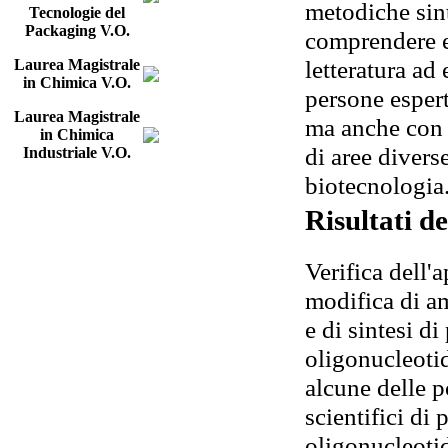
metodiche sint
Tecnologie del
Packaging V.O.
comprendere e 
letteratura ad 
Laurea Magistrale
in Chimica V.O.
persone espert
Laurea Magistrale
ma anche con 
in Chimica
di aree diverse
Industriale V.O.
biotecnologia
Risultati d
Verifica dell'
modifica di am
e di sintesi di
oligonucleotid
alcune delle p
scientifici di 
oligonucleotid