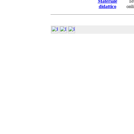
Materiale
Te
didattico
onl