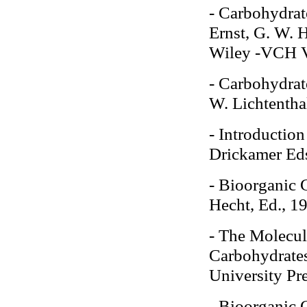
- Carbohydrat
Ernst, G. W. H
Wiley -VCH V
- Carbohydrat
W. Lichtenth
- Introduction
Drickamer Eds
- Bioorganic 
Hecht, Ed., 1
- The Molecul
Carbohydrates
University Pr
- Bioorganic 