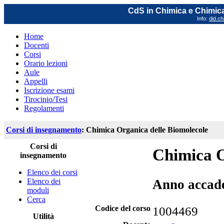
CdS in Chimica e Chimica
Info:
did.ch
Home
Docenti
Corsi
Orario lezioni
Aule
Appelli
Iscrizione esami
Tirocinio/Tesi
Regolamenti
Corsi di insegnamento
: Chimica Organica delle Biomolecole
Corsi di
Chimica O
insegnamento
Elenco dei corsi
Elenco dei
Anno accad
moduli
Cerca
Codice del corso
1004469
Utilità