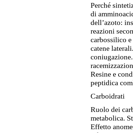
Perché sinteti
di amminoacidi
dell’azoto: in
reazioni secon
carbossilico e 
catene lateral
coniugazione.
racemizzazione
Resine e condi
peptidica com
Carboidrati
Ruolo dei carb
metabolica. St
Effetto anome