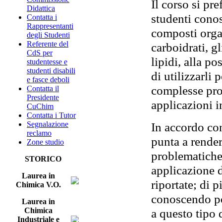
Il corso si pre
Didattica
studenti conosc
Contatta i
Rappresentanti
composti orga
degli Studenti
Referente del
carboidrati, gl
CdS per
lipidi, alla p
studentesse e
studenti disabili
di utilizzarli 
e fasce deboli
complesse pros
Contatta il
Presidente
applicazioni in
CuChim
Contatta i Tutor
In accordo con
Segnalazione
reclamo
punta a render
Zone studio
problematiche 
STORICO
applicazione d
Laurea in
riportate; di p
Chimica V.O.
conoscendo pot
Laurea in
a questo tipo 
Chimica
Industriale e