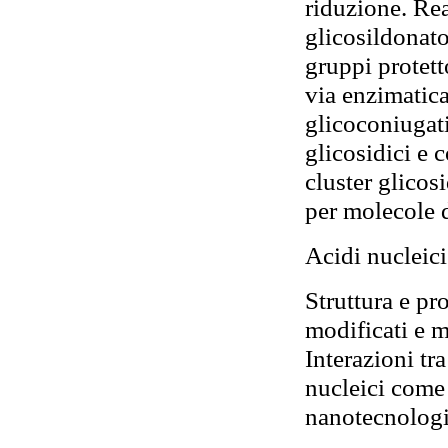
riduzione. Rea
glicosildonato
gruppi protett
via enzimatica
glicoconiugati
glicosidici e 
cluster glicos
per molecole d
Acidi nucleici
Struttura e pro
modificati e m
Interazioni tr
nucleici come 
nanotecnolog