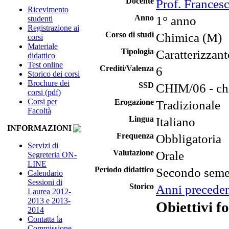
Docente
Prof. Frances
Ricevimento
Anno
1° anno
studenti
Registrazione ai
Corso di studi
Chimica (M)
corsi
Materiale
Tipologia
Caratterizzant
didattico
Test online
Crediti/Valenza
6
Storico dei corsi
Brochure dei
SSD
CHIM/06 - ch
corsi (pdf)
Corsi per
Erogazione
Tradizionale
Facoltà
Lingua
Italiano
INFORMAZIONI
Frequenza
Obbligatoria
Servizi di
Valutazione
Orale
Segreteria ON-
LINE
Periodo didattico
Secondo seme
Calendario
Sessioni di
Storico
Anni preceden
Laurea 2012-
2013 e 2013-
Obiettivi f
2014
Contatta la
Commissione