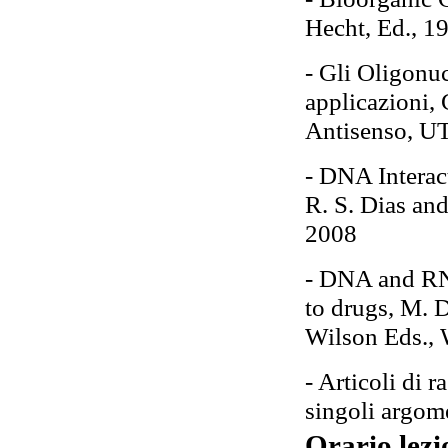
Hecht, Ed., 1
- Gli Oligonucl
applicazioni,
Antisenso, UT
- DNA Interac
R. S. Dias an
2008
- DNA and RN
to drugs, M. 
Wilson Eds.,
- Articoli di r
singoli argom
Orario lezi