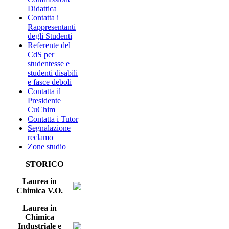
Didattica
Contatta i
Rappresentanti
degli Studenti
Referente del
CdS per
studentesse e
studenti disabili
e fasce deboli
Contatta il
Presidente
CuChim
Contatta i Tutor
Segnalazione
reclamo
Zone studio
STORICO
Laurea in
Chimica V.O.
Laurea in
Chimica
Industriale e