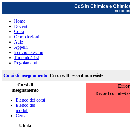
CdS in Chimica e Chimica
Info:
did.ch
Home
Docenti
Corsi
Orario lezioni
Aule
Appelli
Iscrizione esami
Tirocinio/Tesi
Regolamenti
Corsi di insegnamento
: Errore: Il record non esiste
Corsi di
Errore
insegnamento
Record con id=929b
Elenco dei corsi
Elenco dei
moduli
Cerca
Utilità