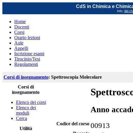
CdS in Chimica e Chimica
Info:
did.ch
Home
Docenti
Corsi
Orario lezioni
Aule
Appelli
Iscrizione esami
Tirocinio/Tesi
Regolamenti
Corsi di insegnamento
: Spettroscopia Molecolare
Corsi di
Spettrosc
insegnamento
Elenco dei corsi
Elenco dei
Anno accad
moduli
Cerca
Codice del corso
00913
Utilità