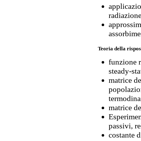
applicazio
radiazion
approssima
assorbime
Teoria della rispos
funzione r
steady-sta
matrice den
popolazion
termodin
matrice d
Esperiment
passivi, r
costante d