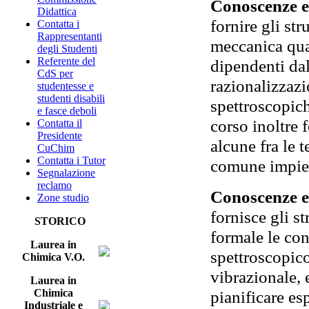
Conoscenze e
Didattica
fornire gli st
Contatta i
Rappresentanti
meccanica quan
degli Studenti
Referente del
dipendenti da
CdS per
razionalizzazi
studentesse e
studenti disabili
spettroscopich
e fasce deboli
corso inoltre 
Contatta il
Presidente
alcune fra le 
CuChim
Contatta i Tutor
comune impie
Segnalazione
reclamo
Conoscenze e
Zone studio
fornisce gli s
STORICO
formale le co
Laurea in
spettroscopico
Chimica V.O.
vibrazionale, 
Laurea in
pianificare es
Chimica
Industriale e