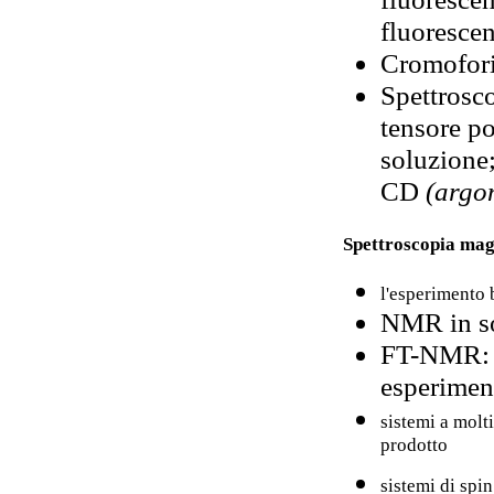
fluorescen
Cromofori
Spettrosco
tensore pol
soluzione;
CD
(argo
Spettroscopia mag
l'esperimento
NMR in so
FT-NMR: l
esperiment
sistemi a molti
prodotto
sistemi di spin