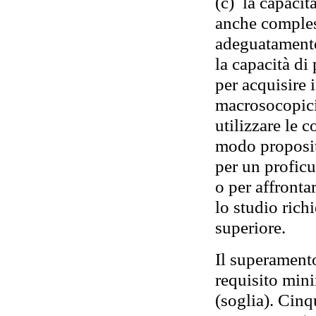
(c) la capacit
anche comples
adeguatamente 
la capacità di
per acquisire
macrosocopici 
utilizzare le 
modo proposit
per un profic
o per affront
lo studio richi
superiore.
Il superamento 
requisito min
(soglia). Cinq