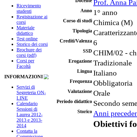
Docente
Prof. Anna Pai
Ricevimento
Anno
1° anno
studenti
Registrazione ai
Corso di studi
Chimica (M)
corsi
Materiale
Tipologia
Caratterizzant
didattico
Test online
Crediti/Valenza
6
Storico dei corsi
Brochure dei
SSD
CHIM/02 - chi
corsi (pdf)
Corsi per
Erogazione
Tradizionale
Facoltà
Lingua
Italiano
INFORMAZIONI
Frequenza
Obbligatoria
Servizi di
Valutazione
Orale
Segreteria ON-
LINE
Periodo didattico
Secondo seme
Calendario
Sessioni di
Storico
Anni preceden
Laurea 2012-
2013 e 2013-
Obiettivi f
2014
Contatta la
Commissione