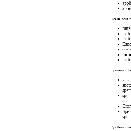
appl
appr
Teoria della r
funz
matri
matr
Espe
costa
form
matr
Spettroscopia
la s
spet
spet
spet
ecci
Crom
Spett
spet
Spettroscopi