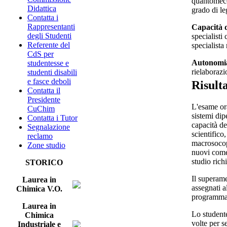
quantomecca
Didattica
grado di le
Contatta i
Rappresentanti
Capacità 
degli Studenti
specialisti
Referente del
specialista
CdS per
Autonomia
studentesse e
rielaborazi
studenti disabili
e fasce deboli
Risult
Contatta il
Presidente
L'esame ora
CuChim
sistemi dip
Contatta i Tutor
capacità de
Segnalazione
scientifico
reclamo
macrosocopi
Zone studio
nuovi come
studio richi
STORICO
Il superame
Laurea in
assegnati a
Chimica V.O.
programma 
Laurea in
Lo student
Chimica
volte per s
Industriale e