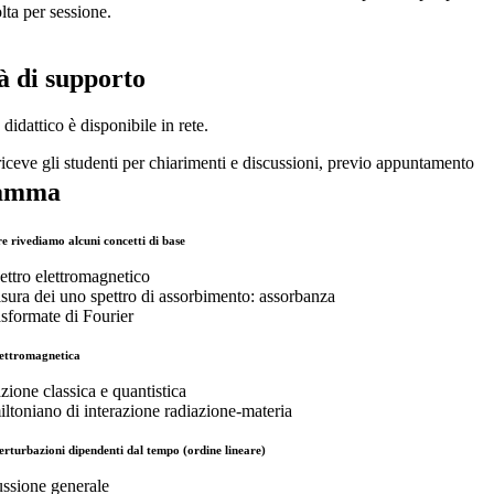
lta per sessione.
tà di supporto
 didattico è disponibile in rete.
riceve gli studenti per chiarimenti e discussioni, previo appuntamento
amma
e rivediamo alcuni concetti di base
pettro elettromagnetico
isura dei uno spettro di assorbimento: assorbanza
rasformate di Fourier
lettromagnetica
azione classica e quantistica
ltoniano di interazione radiazione-materia
perturbazioni dipendenti dal tempo (ordine lineare)
ussione generale