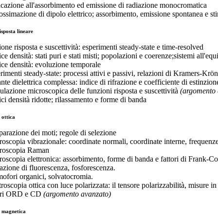
icazione all'assorbimento ed emissione di radiazione monocromatica
ossimazione di dipolo elettrico; assorbimento, emissione spontanea e st
isposta lineare
ione risposta e suscettività: esperimenti steady-state e time-resolved
ce densità: stati puri e stati misti; popolazioni e coerenze;sistemi all'e
ice densità: evoluzione temporale
rimenti steady-state: processi attivi e passivi, relazioni di Kramers-Krön
nte dielettrica complessa: indice di rifrazione e coefficiente di estinzio
ulazione microscopica delle funzioni risposta e suscettività
(argomento 
ici densità ridotte; rilassamento e forme di banda
 ottica
eparazione dei moti; regole di selezione
troscopia vibrazionale: coordinate normali, coordinate interne, frequenz
troscopia Raman
troscopia elettronica: assorbimento, forme di banda e fattori di Frank-C
tazione di fluorescenza, fosforescenza.
ofori organici, solvatocromia.
roscopia ottica con luce polarizzata: il tensore polarizzabilità, misure in 
tri ORD e CD
(argomento avanzato)
a magnetica