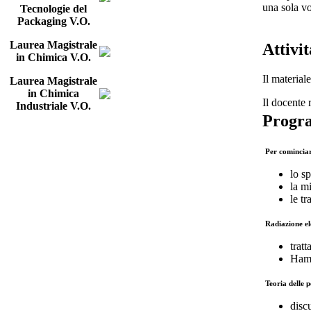
una sola vo
Tecnologie del
Packaging V.O.
Laurea Magistrale
Attivi
in Chimica V.O.
Il materiale
Laurea Magistrale
in Chimica
Il docente 
Industriale V.O.
Progr
Per cominciar
lo s
la m
le t
Radiazione e
tratt
Hami
Teoria delle 
disc