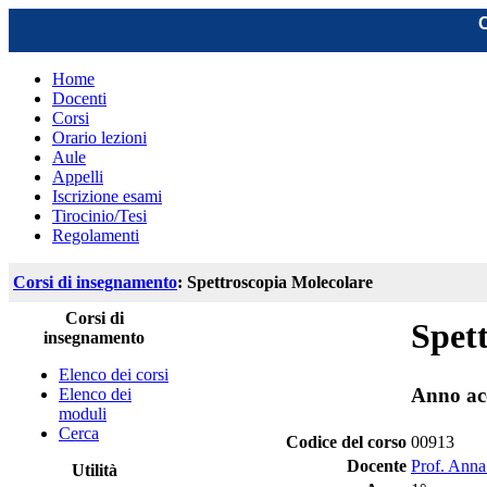
C
Home
Docenti
Corsi
Orario lezioni
Aule
Appelli
Iscrizione esami
Tirocinio/Tesi
Regolamenti
Corsi di insegnamento
: Spettroscopia Molecolare
Corsi di
Spet
insegnamento
Elenco dei corsi
Anno ac
Elenco dei
moduli
Cerca
Codice del corso
00913
Docente
Prof. Anna 
Utilità