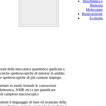
Biochimica e
Biologia
Molecolare
Biotecnologie
Ecologia
nzati della meccanica quantistica applicata a
ecniche spettroscopiche di interese in ambito
iche spettroscopiche di più comune impiego.
erpretare in modo formale le conoscenze
elettronica, NMR etc) e per pianificare
i di campioni macroscopici.
tudenti il linguaggio di base ed avanzato della