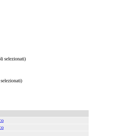
 selezionati)
selezionati)
co
co