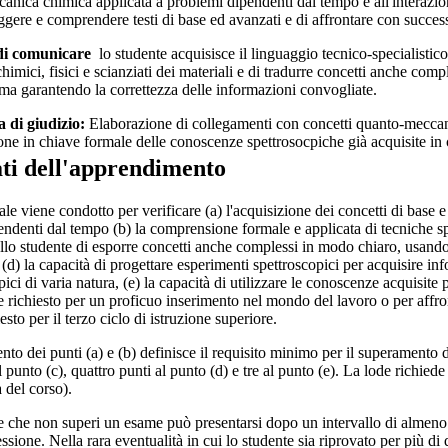
nica chimica applicata a problemi dipendenti dal tempo e all'interazio
ggere e comprendere testi di base ed avanzati e di affrontare con successo 
di comunicare
lo studente acquisisce il linguaggio tecnico-specialistic
 chimici, fisici e scianziati dei materiali e di tradurre concetti anche co
 ma garantendo la correttezza delle informazioni convogliate.
 di giudizio:
Elaborazione di collegamenti con concetti quanto-meccanic
one in chiave formale delle conoscenze spettrosocpiche già acquisite in c
ati dell'apprendimento
le viene condotto per verificare (a) l'acquisizione dei concetti di base e 
endenti dal tempo (b) la comprensione formale e applicata di tecniche sp
llo studente di esporre concetti anche complessi in modo chiaro, usand
, (d) la capacità di progettare esperimenti spettroscopici per acquisire i
ci di varia natura, (e) la capacità di utilizzare le conoscenze acquisite
 richiesto per un proficuo inserimento nel mondo del lavoro o per aff
esto per il terzo ciclo di istruzione superiore.
nto dei punti (a) e (b) definisce il requisito minimo per il superamento
l punto (c), quattro punti al punto (d) e tre al punto (e). La lode richie
del corso).
e che non superi un esame può presentarsi dopo un intervallo di almen
essione. Nella rara eventualità in cui lo studente sia riprovato per più di