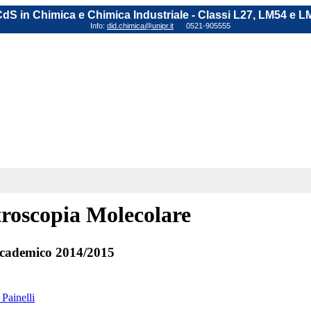
dS in Chimica e Chimica Industriale - Classi L27, LM54 e L
Info:
did.chimica@unipr.it
0521-905555
troscopia Molecolare
cademico 2014/2015
Painelli