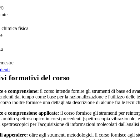
M)
ante
chimica fisica
le
ia
emestre
denti
ivi formativi del corso
e e comprensione:
il corso intende fornire gli strumenti di base ed ava
endenti dal tempo come base per la razionalizzazione e l'utilizzo delle t
 corso inoltre fornisce una dettagliata descrizione di alcune fra le tecn
e e comprensione applicate:
il corso fornisce gli strumenti per reint
n ambito spettroscopico in corsi precedenti (spettroscopia vibrazionale, 
 spettroscopici per l'acquisizione di informazioni molecolari dall'analis
di appendere:
oltre agli strumenti metodologici, il corso fornisce agli s