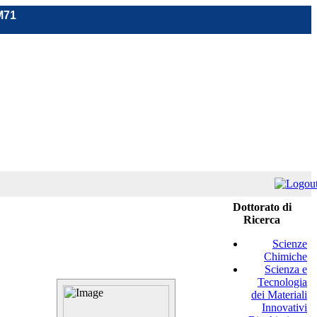
M71
Dottorato di
Ricerca
Scienze
Chimiche
Scienza e
Tecnologia
dei Materiali
Innovativi