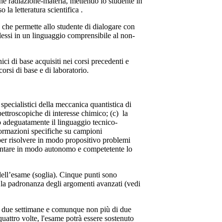
ne radiazione-materia, mettendo lo studente in
la letteratura scientifica .
o che permette allo studente di dialogare con
mplessi in un linguaggio comprensibile al non-
i di base acquisiti nei corsi precedenti e
orsi di base e di laboratorio.
specialistici della meccanica quantistica di
ettroscopiche di interesse chimico; (c) la
o adeguatamente il linguaggio tecnico-
nformazioni specifiche su campioni
 per risolvere in modo propositivo problemi
rontare in modo autonomo e competetente lo
 dell’esame (soglia). Cinque punti sono
de la padronanza degli argomenti avanzati (vedi
o due settimane e comunque non più di due
 quattro volte, l'esame potrà essere sostenuto