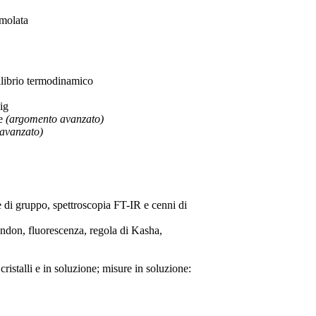
imolata
quilibrio termodinamico
ig
ne
(argomento avanzato)
avanzato)
e di gruppo, spettroscopia FT-IR e cenni di
ondon, fluorescenza, regola di Kasha,
cristalli e in soluzione; misure in soluzione: