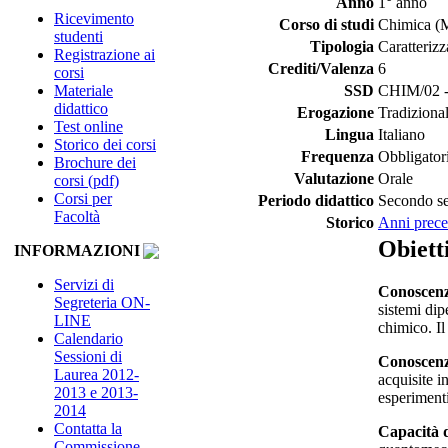
Anno
1° anno
Ricevimento
Corso di studi
Chimica (
studenti
Tipologia
Caratterizz
Registrazione ai
Crediti/Valenza
6
corsi
Materiale
SSD
CHIM/02 - 
didattico
Erogazione
Tradiziona
Test online
Lingua
Italiano
Storico dei corsi
Frequenza
Obbligator
Brochure dei
Valutazione
Orale
corsi (pdf)
Corsi per
Periodo didattico
Secondo s
Facoltà
Storico
Anni prece
Obiett
INFORMAZIONI
Servizi di
Conoscenz
Segreteria ON-
sistemi dip
LINE
chimico. Il
Calendario
Sessioni di
Conoscenz
Laurea 2012-
acquisite i
2013 e 2013-
esperimenti
2014
Contatta la
Capacità 
Commissione