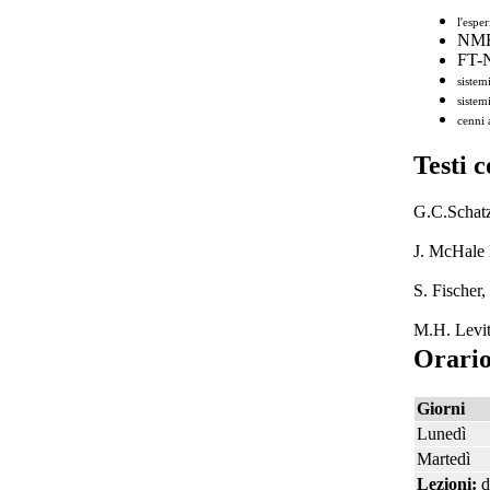
l'esp
NMR 
FT-N
sistem
sistem
cenni
Testi c
G.C.Schatz
J. McHale 
S. Fischer,
M.H. Levitt
Orario
Giorni
Lunedì
Martedì
Lezioni:
d