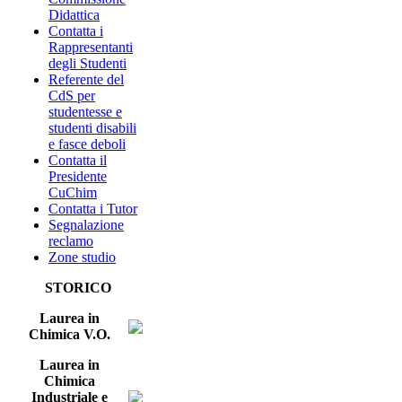
Didattica
Contatta i
Rappresentanti
degli Studenti
Referente del
CdS per
studentesse e
studenti disabili
e fasce deboli
Contatta il
Presidente
CuChim
Contatta i Tutor
Segnalazione
reclamo
Zone studio
STORICO
Laurea in
Chimica V.O.
Laurea in
Chimica
Industriale e