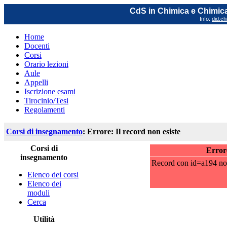
CdS in Chimica e Chimica
Info:
did.ch
Home
Docenti
Corsi
Orario lezioni
Aule
Appelli
Iscrizione esami
Tirocinio/Tesi
Regolamenti
Corsi di insegnamento
: Errore: Il record non esiste
Corsi di
Errore
insegnamento
Record con id=a194 non 
Elenco dei corsi
Elenco dei
moduli
Cerca
Utilità