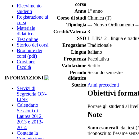
corso
Ricevimento
Anno
1° anno
studenti
Registrazione ai
Corso di studi
Chimica (T)
corsi
Tipologia
--- Nuovo Ordinamento --
Materiale
Crediti/Valenza
3
didattico
SSD
L-LIN/12 - lingua e traduz
Test online
Storico dei corsi
Erogazione
Tradizionale
Brochure dei
Lingua
Italiano
corsi (pdf)
Frequenza
Facoltativa
Corsi per
Valutazione
Scritto
Facoltà
Periodo
Secondo semestre
INFORMAZIONI
didattico
Storico
Anni precedenti
Servizi di
Obiettivi format
Segreteria ON-
LINE
Calendario
Portare gli studenti al li
Sessioni di
Note
Laurea 2012-
2013 e 2013-
2014
Sono esonerati
dal test (
Contatta la
riconosciuto l’esame senza
Commissione