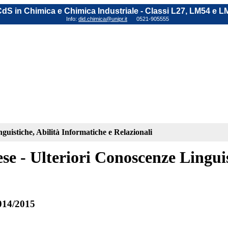
dS in Chimica e Chimica Industriale - Classi L27, LM54 e L
Info:
did.chimica@unipr.it
0521-905555
nguistiche, Abilità Informatiche e Relazionali
se - Ulteriori Conoscenze Linguis
014/2015