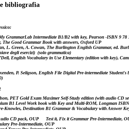
 e bibliografia
ssico:
My GrammarLab Intermediate B1/B2 with key
, Pearson -ISBN 9 78
r, The Good Grammar Book with answers
, Oxford UP
n, L. Green, A. Cowan,
The Burlington English Grammar
, ed.
Burl
iave degli esercizi) (solo grammatica)
’Dell,
English Vocabulary in Use Elementary
(edition with key),
Camb
xenden, P. Seligson,
English File Digital Pre-intermediate Student'
0)
e
lson,
PET Gold Exam Maximer Self-Study edition (with audio CD se
ium B1 Level Work book with Key and Multi-ROM
, Longman ISBN 
re-Knowles,
Destination B1 Grammar & Vocabulary with Answer Ke
2300353
Audio CD pack
, OUP
Test it, Fix it Grammar Pre-Intermediate
, O
abulary Pre-Intermediate
, OUP