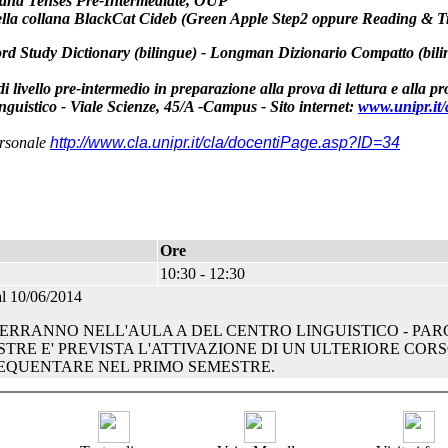
bs and Tenses Pre-Intermediate
, OUP
ella collana BlackCat Cideb (Green Apple Step2 oppure Reading & T
rd Study Dictionary
(bilingue) -
Longman Dizionario Compatto
(bili
i livello pre-intermedio in preparazione alla prova di lettura e alla pr
nguistico - Viale Scienze, 45/A -Campus -
Sito internet:
www.unipr.it/
ersonale
http://www.cla.unipr.it/cla/docentiPage.asp?ID=34
Ore
10:30 - 12:30
al 10/06/2014
 TERRANNO NELL'AULA A DEL CENTRO LINGUISTICO - PARC
TRE E' PREVISTA L'ATTIVAZIONE DI UN ULTERIORE CORS
EQUENTARE NEL PRIMO SEMESTRE.