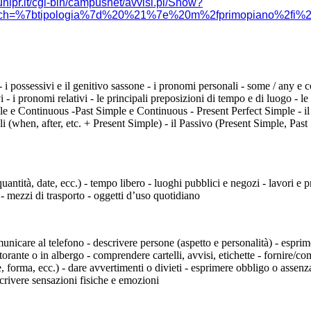
unipr.it/cgi-bin/campusnet/avvisi.pl/Show?
earch=%7btipologia%7d%20%21%7e%20m%2fprimopiano%2f
i - i possessivi e il genitivo sassone - i pronomi personali - some / any e 
i - i pronomi relativi - le principali preposizioni di tempo e di luogo - l
le e Continuous -Past Simple e Continuous - Present Perfect Simple - il 
i (when, after, etc. + Present Simple) - il Passivo (Present Simple, Past
quantità, date, ecc.) - tempo libero - luoghi pubblici e negozi - lavori e
- mezzi di trasporto - oggetti d’uso quotidiano
municare al telefono - descrivere persone (aspetto e personalità) - esprim
storante o in albergo - comprendere cartelli, avvisi, etichette - fornire/c
, forma, ecc.) - dare avvertimenti o divieti - esprimere obbligo o assenz
crivere sensazioni fisiche e emozioni