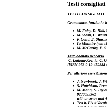
Testi consigliati
TESTI CONSIGLIATI
Grammatica, funzioni e le
M. Foley, D. Hall,
M. Swan, C.
Walte
P. Conti, E. Shar
ma
Le Monnier (con ch
M. McCarthy, F. O
Testo adottato nel corso
C. Latham-Koenig, C. O
(ISBN 978-0-19-459888-
Per ulteriore esercitazion
J. Newbrook, J. Wi
S. Hutchison,
Prem
M. Mann, S. Taylo
0
with answers and 
Test it, Fix it Voc