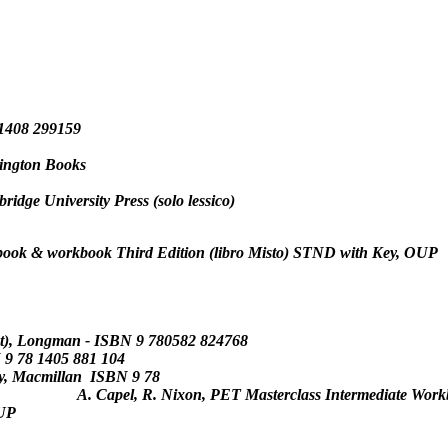
 1408 299159
ington Books
ridge University Press (solo lessico)
s book & workbook Third Edition (libro Misto) STND with Key
, OUP
t)
,
Longman
- ISBN 9 780582 824768
9 78 1405 881 104
y
, Macmillan ISBN 9 78
62
A.
Capel, R. Nixon,
PET Masterclass Intermediate Wor
UP