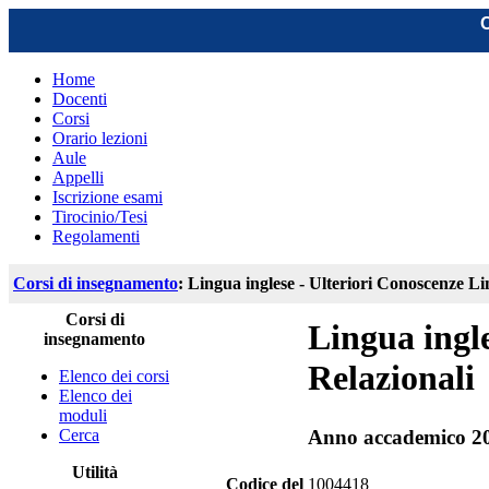
C
Home
Docenti
Corsi
Orario lezioni
Aule
Appelli
Iscrizione esami
Tirocinio/Tesi
Regolamenti
Corsi di insegnamento
: Lingua inglese - Ulteriori Conoscenze Li
Corsi di
Lingua ingle
insegnamento
Relazionali
Elenco dei corsi
Elenco dei
moduli
Cerca
Anno accademico 2
Utilità
Codice del
1004418