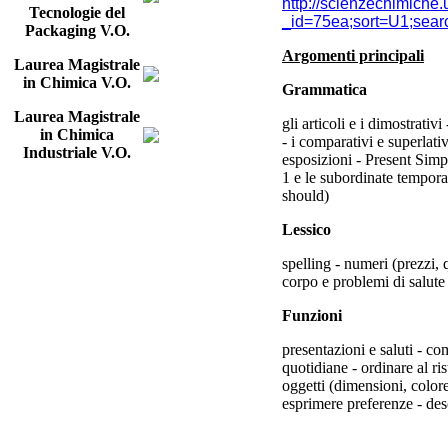
http://scienzechimiche.
Tecnologie del
_id=75ea;sort=U1;s
Packaging V.O.
Argomenti principali
Laurea Magistrale
in Chimica V.O.
Grammatica
Laurea Magistrale
gli articoli e i dimostrativ
in Chimica
- i comparativi e superlativ
Industriale V.O.
esposizioni - Present Simp
1 e le subordinate temporal
should)
Lessico
spelling - numeri (prezzi, 
corpo e problemi di salute 
Funzioni
presentazioni e saluti - co
quotidiane - ordinare al ri
oggetti (dimensioni, colore
esprimere preferenze - des