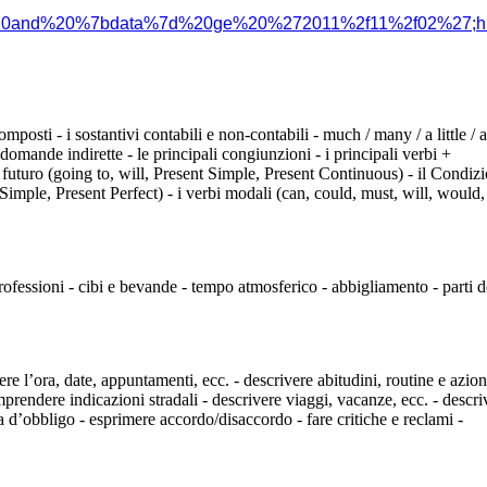
i%20and%20%7bdata%7d%20ge%20%272011%2f11%2f02%27;hi
composti - i sostantivi contabili e non-contabili - much / many / a little / 
e domande indirette - le principali congiunzioni - i principali verbi +
futuro (going to, will, Present Simple, Present Continuous) - il Condiz
 Simple, Present Perfect) - i verbi modali (can, could, must, will, would,
 professioni - cibi e bevande - tempo atmosferico - abbigliamento - parti d
ere l’ora, date, appuntamenti, ecc. - descrivere abitudini, routine e azion
omprendere indicazioni stradali - descrivere viaggi, vacanze, ecc. - descri
a d’obbligo - esprimere accordo/disaccordo - fare critiche e reclami -