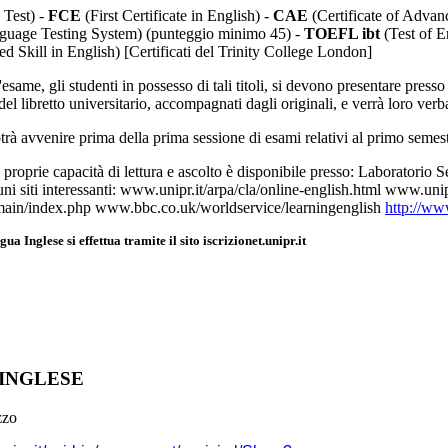
 Test) -
FCE
(First Certificate in English) -
CAE
(Certificate of Advan
nguage Testing System) (punteggio minimo 45) -
TOEFL ibt
(Test of E
ed Skill in English) [Certificati del Trinity College London]
'esame, gli studenti in possesso di tali titoli, si devono presentare press
el libretto universitario, accompagnati dagli originali, e verrà loro verbal
rà avvenire prima della prima sessione di esami relativi al primo semest
e proprie capacità di lettura e ascolto è disponibile presso: Laboratori
ni siti interessanti: www.unipr.it/arpa/cla/online-english.html www.un
it/main/index.php www.bbc.co.uk/worldservice/learningenglish
http://ww
ua Inglese si effettua tramite il sito iscrizionet.unipr.it
INGLESE
zzo