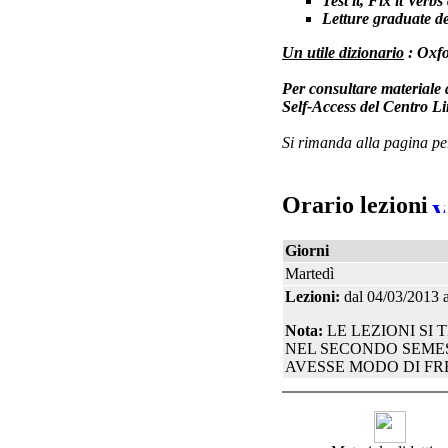
Test it, Fix it Ver
Letture graduate d
Un utile dizionario
:
Oxfo
Per consultare materiale d
Self-Access
del Centro Li
Si rimanda alla pagina p
Orario lezioni
Giorni
Martedì
Lezioni:
dal 04/03/2013 
Nota:
LE LEZIONI SI
NEL SECONDO SEMES
AVESSE MODO DI FR