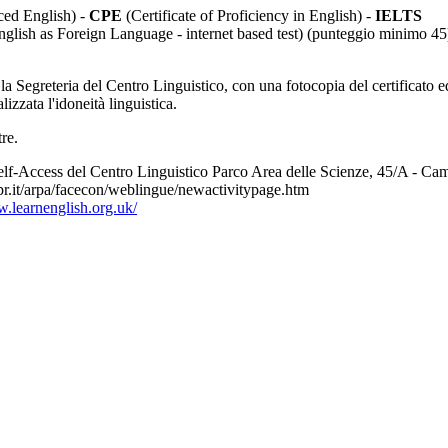
ced English) -
CPE
(Certificate of Proficiency in English) -
IELTS
nglish as Foreign Language - internet based test) (punteggio minimo 45
o la Segreteria del Centro Linguistico, con una fotocopia del certificato 
izzata l'idoneità linguistica.
re.
o Self-Access del Centro Linguistico Parco Area delle Scienze, 45/A - C
ipr.it/arpa/facecon/weblingue/newactivitypage.htm
w.learnenglish.org.uk/