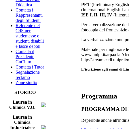
PET
(Preliminary English
Didattica
(International English La
Contatta i
ISE I, II, III, IV
(Integrat
Rappresentanti
degli Studenti
Per la verbalizzazione dell
Referente del
fotocopia del frontespizio d
CdS per
studentesse e
La verbalizzazione non pot
studenti disabili
e fasce deboli
Materiale per migliorare l
Contatta il
www.unipr.it/arpa/cla Alcu
Presidente
http://stream.cedi.unipr.
CuChim
Contatta i Tutor
L'iscrizione agli esami di Ling
Segnalazione
reclamo
Zone studio
STORICO
Programma
Laurea in
Chimica V.O.
PROGRAMMA DI 
Laurea in
Reperibile anche all'indiri
Chimica
Industriale e