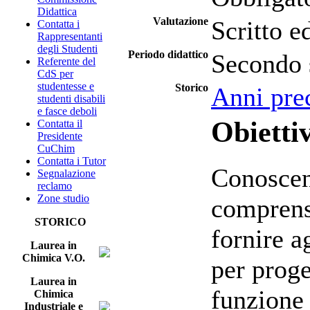
Didattica
Valutazione
Scritto e
Contatta i
Rappresentanti
degli Studenti
Periodo didattico
Secondo 
Referente del
CdS per
studentesse e
Storico
Anni pre
studenti disabili
e fasce deboli
Obiettiv
Contatta il
Presidente
CuChim
Contatta i Tutor
Conoscen
Segnalazione
reclamo
Zone studio
comprens
STORICO
fornire a
Laurea in
Chimica V.O.
per proge
Laurea in
funzione 
Chimica
Industriale e