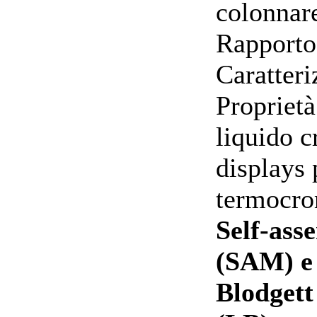
colonnare
Rapporto 
Caratteri
Proprietà
liquido c
displays p
termocro
Self-ass
(SAM) e
Blodgett