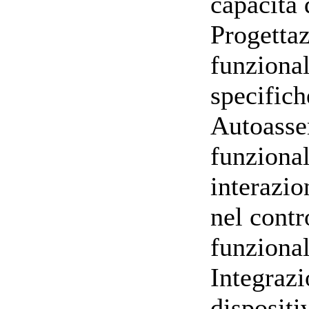
capacità
Progettaz
funzional
specifich
Autoasse
funzional
interazio
nel contr
funzional
Integrazi
dispositi