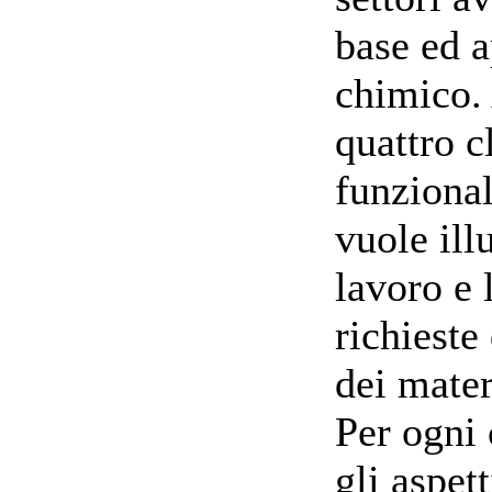
base ed 
chimico. 
quattro c
funzional
vuole ill
lavoro e 
richieste
dei mater
Per ogni 
gli aspett