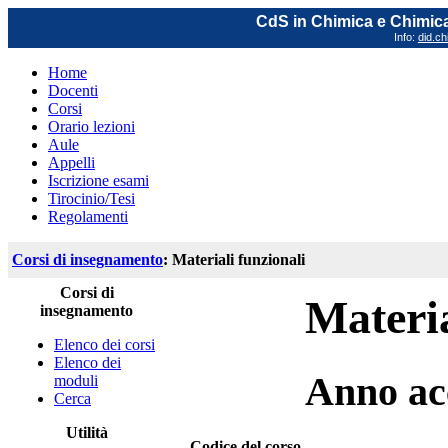
CdS in Chimica e Chimica
Info:
did.ch
Home
Docenti
Corsi
Orario lezioni
Aule
Appelli
Iscrizione esami
Tirocinio/Tesi
Regolamenti
Corsi di insegnamento
: Materiali funzionali
Corsi di
Materia
insegnamento
Elenco dei corsi
Elenco dei
Anno ac
moduli
Cerca
Utilità
Codice del corso