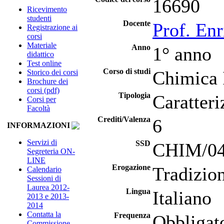
16690
Ricevimento
studenti
Docente
Prof. En
Registrazione ai
corsi
Materiale
Anno
1° anno
didattico
Test online
Corso di studi
Chimica 
Storico dei corsi
Brochure dei
corsi (pdf)
Tipologia
Caratteri
Corsi per
Facoltà
Crediti/Valenza
6
INFORMAZIONI
Servizi di
SSD
CHIM/04 
Segreteria ON-
LINE
Erogazione
Tradizio
Calendario
Sessioni di
Laurea 2012-
Lingua
Italiano
2013 e 2013-
2014
Contatta la
Frequenza
Obbligat
Commissione