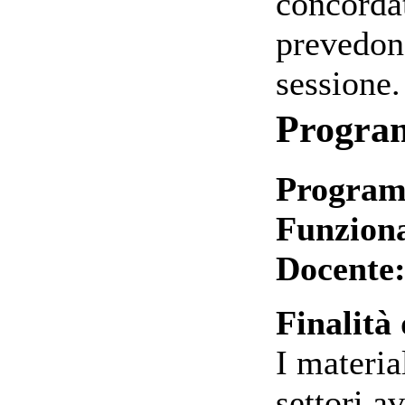
concordat
prevedon
sessione.
Progr
Program
Funzion
Docente:
Finalità 
I materia
settori a