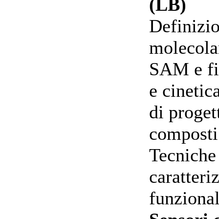
(
Definizio
molecolar
SAM e f
e cinetic
di proget
composti
Tecniche 
caratteri
funziona