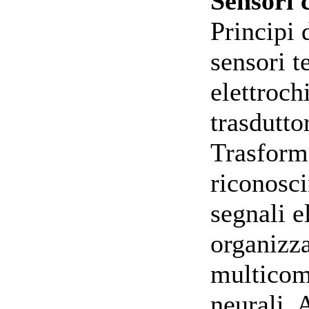
Sensori 
Principi 
sensori t
elettroch
trasdutto
Trasform
riconosc
segnali el
organizza
multicomp
neurali. 