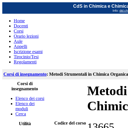
CdS in Chimica e Chimica
Info:
did.ch
Home
Docenti
Corsi
Orario lezioni
Aule
Appelli
Iscrizione esami
Tirocinio/Tesi
Regolamenti
Corsi di insegnamento
: Metodi Strumentali in Chimica Organic
Corsi di
Metodi
insegnamento
Elenco dei corsi
Chimic
Elenco dei
moduli
Cerca
Codice del corso
13665
Utilità