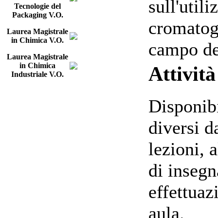
sull'util
Tecnologie del
Packaging V.O.
cromatog
Laurea Magistrale
in Chimica V.O.
campo de
Laurea Magistrale
in Chimica
Attività
Industriale V.O.
Disponibi
diversi d
lezioni, 
di insegn
effettuaz
aula.