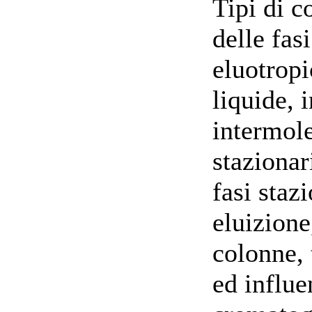
Tipi di 
delle fasi
eluotropi
liquide, 
intermole
stazionari
fasi stazi
eluizione
colonne, 
ed influe