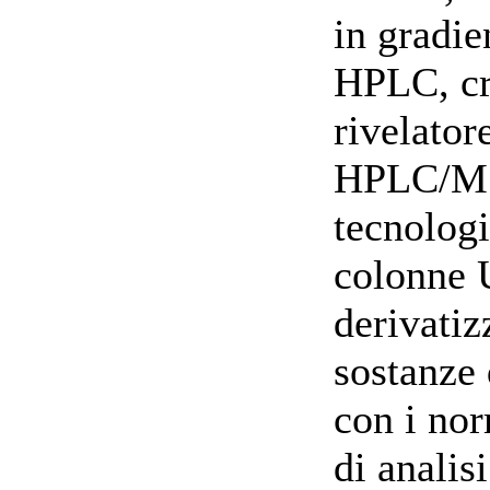
in gradie
HPLC, cri
rivelato
HPLC/M
tecnologi
colonne 
derivatiz
sostanze 
con i nor
di analis