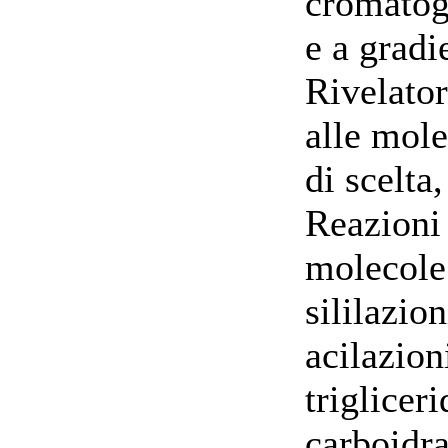
cromatogr
e a gradi
Rivelator
alle mole
di scelta
Reazioni 
molecole
sililazion
acilazion
triglicer
carboidra