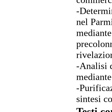
-Determi
nel Parm
mediante
precolon
rivelazio
-Analisi 
mediant
-Purifica
sintesi 
Testi co