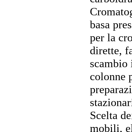
Cromatogr
basa pres
per la cr
dirette, f
scambio 
colonne 
preparazi
staziona
Scelta de
mobili, e