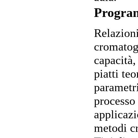
Progr
Relazioni
cromatogr
capacità,
piatti teo
parametri
processo 
applicazi
metodi c