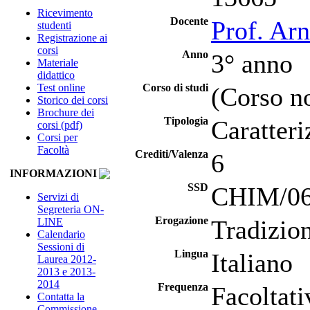
Ricevimento
Docente
Prof. Ar
studenti
Registrazione ai
corsi
Anno
3° anno
Materiale
didattico
Test online
Corso di studi
(Corso no
Storico dei corsi
Brochure dei
Tipologia
Caratteri
corsi (pdf)
Corsi per
Facoltà
Crediti/Valenza
6
INFORMAZIONI
SSD
CHIM/06 
Servizi di
Segreteria ON-
Erogazione
Tradizio
LINE
Calendario
Sessioni di
Lingua
Italiano
Laurea 2012-
2013 e 2013-
2014
Frequenza
Facoltati
Contatta la
Commissione