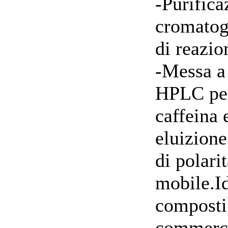
-Purific
cromatogr
di reazio
-Messa a
HPLC per
caffeina 
eluizione
di polarit
mobile.Id
composti
commerci