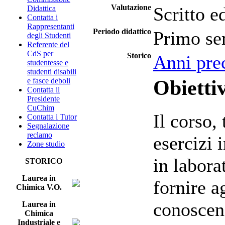
Valutazione
Scritto e
Didattica
Contatta i
Rappresentanti
Periodo didattico
Primo se
degli Studenti
Referente del
CdS per
Storico
Anni pre
studentesse e
studenti disabili
Obiettiv
e fasce deboli
Contatta il
Presidente
CuChim
Il corso,
Contatta i Tutor
Segnalazione
reclamo
esercizi 
Zone studio
in labora
STORICO
Laurea in
fornire a
Chimica V.O.
conoscen
Laurea in
Chimica
Industriale e