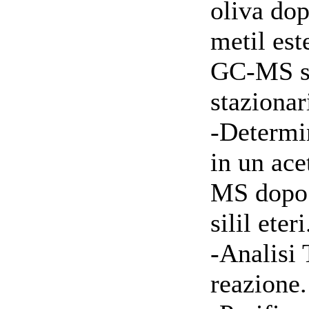
oliva do
metil es
GC-MS su
stazionar
-Determin
in un ac
MS dopo 
silil eteri
-Analisi 
reazione.