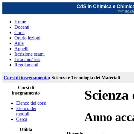
CdS in Chimica e Chimica
Info:
did.ch
Home
Docenti
Corsi
Orario lezioni
Aule
Appelli
Iscrizione esami
Tirocinio/Tesi
Regolamenti
Corsi di insegnamento
: Scienza e Tecnologia dei Materiali
Corsi di
Scienza 
insegnamento
Elenco dei corsi
Elenco dei
Anno acc
moduli
Cerca
Utilità
Docente