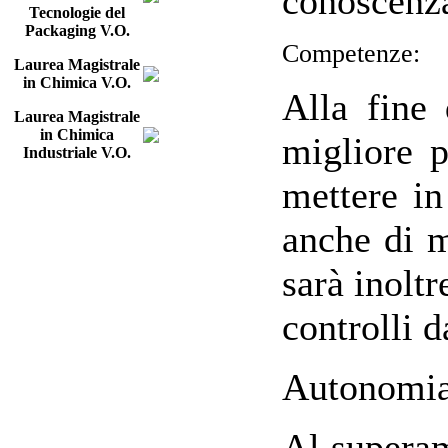
conoscenza
Tecnologie del
Packaging V.O.
Competenze:
Laurea Magistrale
in Chimica V.O.
Alla fine 
Laurea Magistrale
in Chimica
migliore p
Industriale V.O.
mettere in
anche di m
sarà inoltr
controlli d
Autonomia 
Al superam