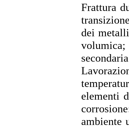
Frattura du
transizion
dei metall
volumica; 
secondari
Lavorazio
temperatur
elementi d
corrosione
ambiente u