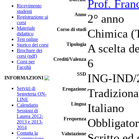
Prof. Fran
Ricevimento
studenti
Anno
2° anno
Registrazione ai
corsi
Materiale
Corso di studi
Chimica (
didattico
Test online
Tipologia
A scelta d
Storico dei corsi
Brochure dei
corsi (pdf)
Crediti/Valenza
6
Corsi per
Facoltà
SSD
ING-IND/22
INFORMAZIONI
Servizi di
Erogazione
Tradiziona
Segreteria ON-
LINE
Lingua
Italiano
Calendario
Sessioni di
Laurea 2012-
Frequenza
Obbligator
2013 e 2013-
2014
Contatta la
Valutazione
Scritto ed 
Commissione