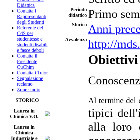
Didattica
Periodo
Primo sem
Contatta i
didattico
Rappresentanti
degli Studenti
Storico
Anni prece
Referente del
CdS per
studentesse e
Avvalenza
http://mds
studenti disabili
e fasce deboli
Obiettivi
Contatta il
Presidente
CuChim
Contatta i Tutor
Conoscenze
Segnalazione
reclamo
Zone studio
Al termine del 
STORICO
tipici del
Laurea in
Chimica V.O.
alla loro
Laurea in
Chimica
Industriale e