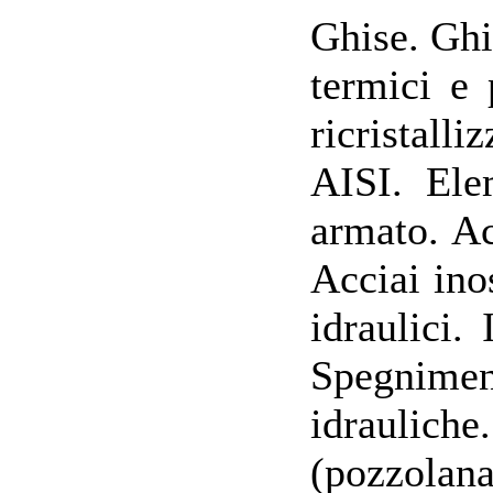
Ghise. Ghi
termici e
ricristall
AISI. Ele
armato. Ac
Acciai inos
idraulici.
Spegniment
idrauliche.
(pozzolana