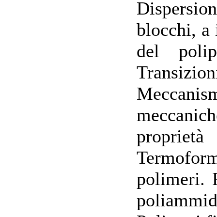
Dispersion
blocchi, a
del polip
Transizion
Meccanism
meccaniche
proprietà
Termoforma
polimeri. 
poliammidi