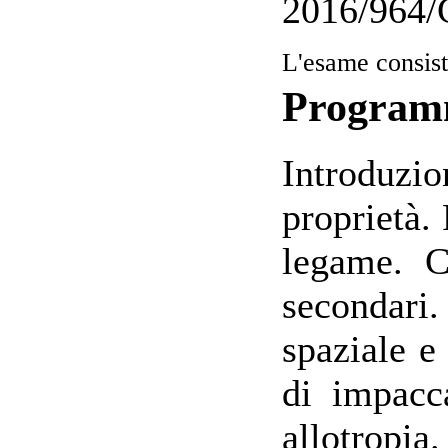
2016/964/
L'esame consist
Progra
Introduzio
proprietà. 
legame. C
secondari.
spaziale e 
di impacc
allotropi