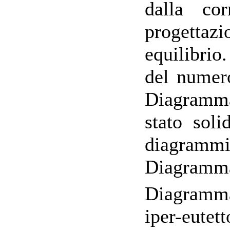
dalla cor
progettazi
equilibrio
del numero
Diagramma 
stato soli
diagrammi
Diagramma
Diagramma 
iper-eutett